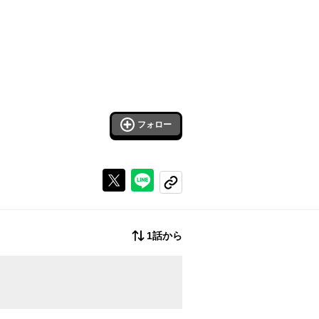
フォロー
Xで投稿する
ラインでシェアする
コピーする
1話から