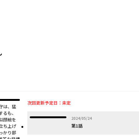
ん
オリジナル
次回更新予定日：未定
守は、猛
するも、
2024年05月24日
2024/05/24
似顔絵を
第1話
立ち上げ
っかり部