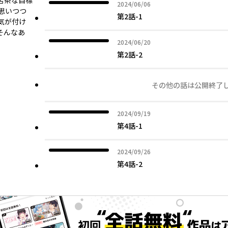
苦茶な目標
2024年06月06日
2024/06/06
思いつつ
第2話-1
気が付け
そんなあ
2024年06月20日
2024/06/20
第2話-2
その他の話は公開終了
2024年09月19日
2024/09/19
第4話-1
2024年09月26日
2024/09/26
第4話-2