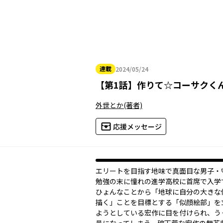
連載
2024/05/24
2024年05月24日
【
第1話
】
作りて☆コーサクく
外世とか
(著者)
応援メッセージ
エリートを目指す地味で真面目な男子・
勉強の末に憧れの進学高校に首席で入学
ひょんなことから「地球に自分の大きな
描く」ことを目標とする「似顔絵部」を
ようとしている宏作に目を付けられ、う