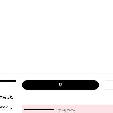
話
再会した
淑やかな
2024年05月24日
2024/05/24