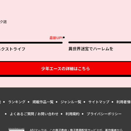
ク誌
最新UP!
新UP!
異世界迷宮でハーレムを
ネクストライフ
少年エース
の詳細はこちら
量
ランキング
掲載作品一覧
ジャンル一覧
サイトマップ
利用者情
よくあるご質問 / お問い合わせ
利用規約
プライバシーポリシー
ABJマークは、この電子書店・電子書籍配信サービスが、著作権者から