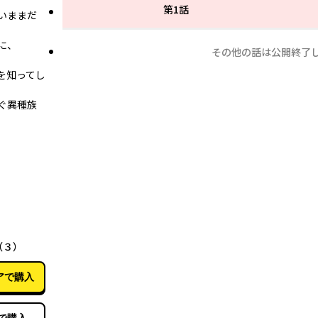
第1話
いままだ
に、
その他の話は公開終了
を知ってし
ぐ異種族
10月23日
（３）
アで購入