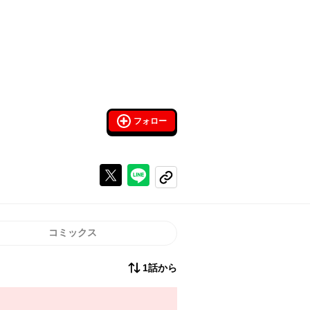
フォロー
Xで投稿する
ラインでシェアする
コピーする
コミックス
1話から