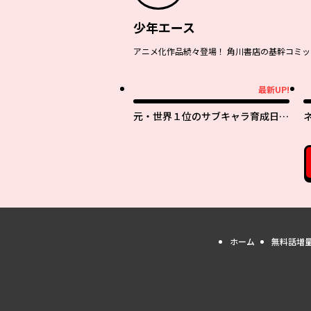
少年エース
アニメ化作品続々登場！ 角川書店の基幹コミッ
最新UP!
最新UP!
最
元・世界１位のサブキャラ育成日記
～廃プレイヤー、異世界を攻略中！
～
ホーム
無料話増