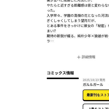
美少女へと成長した河流だが、
やたらと近すぎる距離感は昔と変わらな
った。
入学早々、学園の高嶺の花となった河流
ぎくしゃくしてしまう望月だが、
とある事件をきっかけに彼女の「秘密」
まい――!?
期待の新鋭が綴る、純朴少年×狼娘が紡
ラ…
詳細情報
コミックス情報
2025年
2025/10/23
発売
ガルルガール 
最新刊をスト