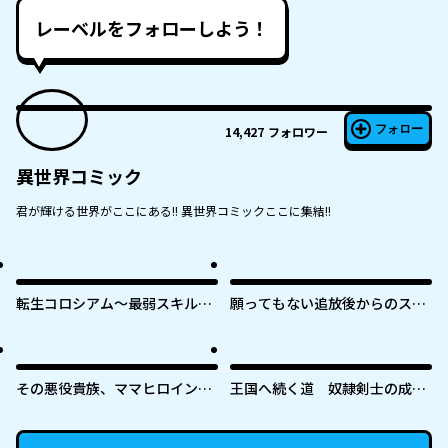
レーベルをフォローしよう！
フォロー
14,427
フォロワー
異世界コミック
君が輝ける世界がここにある!! 異世界コミックここに集結!!
転生コロシアム～最弱スキルで
願ってもない追放後からのスロ
最強の女たちを攻略して奴隷ハ
ーライフ？ 〜引退したはずが成
ーレム作ります～
り行きで美少女ギャルの師匠に
なったらなぜかめちゃくちゃ懐
かれた〜
その悪役貴族、ママヒロインが
王国へ続く道 奴隷剣士の成り
好きすぎる ～真摯な努力で最強
上がり英雄譚
となり不遇な推しキャラ助けま