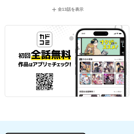
全
13
話を表示