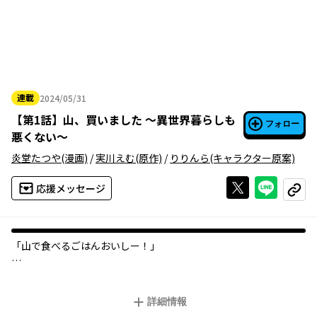
連載
2024/05/31
2024年05月31日
【
第1話
】
山、買いました 〜異世界暮らしも
フォロー
悪くない〜
炎堂たつや
(漫画)
/
実川えむ
(原作)
/
りりんら
(キャラクター原案)
Xで投稿する
ライン
応援メッセージ
コピー
「山で食べるごはんおいしー！」
はじめてのソロキャンプを満喫する望月五月。
恋愛、仕事、家族関係、そんな面倒な現実から逃れるには最高の
詳細情報
趣味かも！