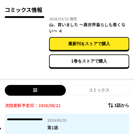
なんて思っていたら、夢の中にモフモフなお稲荷様（？）が現れ
て──
コミックス情報
「山を買わんか？」
2026年03月23日
2026/03/23
発売
っていきなりどういうこと!?
山、買いました ～異世界暮らしも悪くな
い～ ４
未開の山をチートで開拓！
モフモフといっしょに過ごす、異世界ほのぼのスローライフ♪
最新刊をストアで購入
1巻をストアで購入
話
コミックス
次回更新予定日：2026/08/22
1話から
2024年05月31日
2024/05/31
第1話