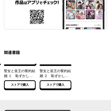
関連書籍
聖女と皇王の誓約結
聖女と皇王の誓約結
婚 １ 恥ずかしい
婚 ２ 恥ずかしい
ので聖女の自慢話は
ので聖女の自慢話は
ストアで購入
ストアで購入
しないでください
しないでください
ね…！
ね…！