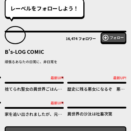
レーベルをフォローしよう！
フォロー
16,474
フォロワー
B's-LOG COMIC
頑張るあなたの日常に、非日常を
最新UP!
最新UP!
最新UP!
最新UP!
捨てられ聖女の異世界ごはん
歴史に残る悪女になるぞ 悪役
旅 隠れスキルでキャンピング
令嬢になるほど王子の溺愛は加
カーを召喚しました
速するようです！
最新UP!
最新UP!
異世界の沙汰は社畜次第
家を追い出されましたが、元気
に暮らしています ~チートな魔
法と前世知識で快適便利なセカ