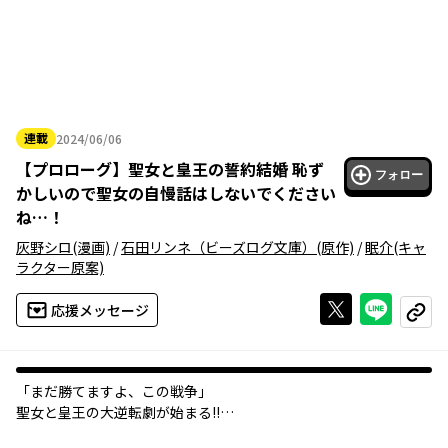
連載
2024/06/06
2024年06月06日
【
プロローグ
】
聖女と皇王の誓約結婚 恥ず
フォロー
かしいので聖女の自慢話はしないでください
ね…！
灰野シロ
(漫画)
/
石田リンネ（ビーズログ文庫）
(原作)
/
眠介
(キャ
ラクター原案)
Xで投稿する
ライン
応援メッセージ
コピー
「まだ勝てますよ、この戦争」
聖女と皇王の大逆転劇が始まる!!