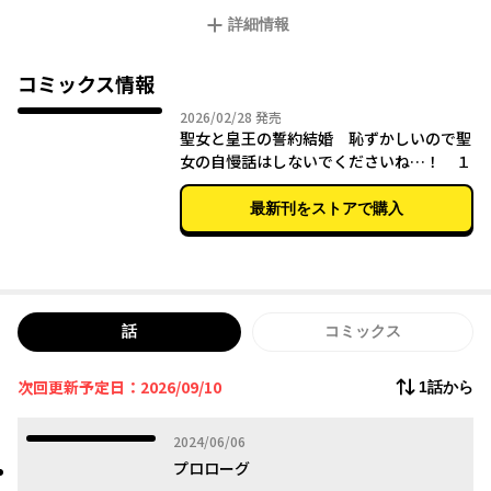
四百年前の誓約を持ち出され、厄介払いされた聖女ジュリエッタ
詳細情報
は、敗戦間近なイゼルタ皇国の新たな皇王ルキノと結婚すること
に!? そんな二人が最悪な状況で奇跡を起こす――！
コミックス情報
2026年02月28日
2026/02/28
発売
聖女と皇王の誓約結婚 恥ずかしいので聖
女の自慢話はしないでくださいね…！ １
最新刊をストアで購入
話
コミックス
次回更新予定日：2026/09/10
1話から
2024年06月06日
2024/06/06
プロローグ