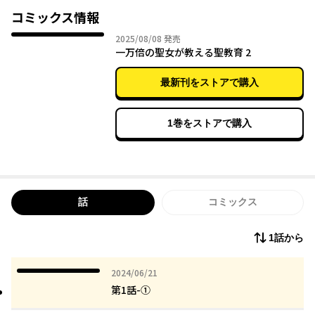
なのである！
コミックス情報
聖女としての務めを果たそうと意気込むマティナだったが、必要
2025年08月08日
2025/08/08
発売
なのは「性」のエネルギー、通称「エロルギー」であり、マティ
一万倍の聖女が教える聖教育 2
ナは常人の一万倍のエロルギーを秘めたドスケベ聖女だったのだ!!
最新刊をストアで購入
そして、聖女マティナはそのドスケベさを見込まれ、なぜだかド
スケベ文化を教える先生になることに…!?
1巻をストアで購入
話
コミックス
1話から
2024年06月21日
2024/06/21
第1話-①