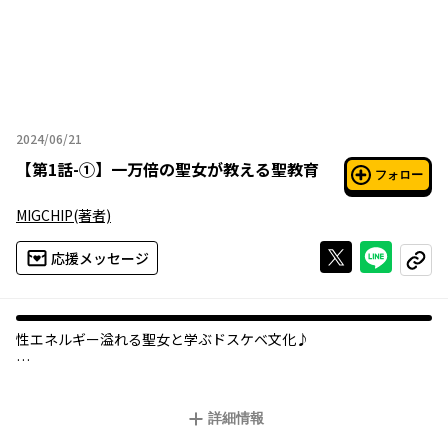
2024/06/21
2024年06月21日
【
第1話-①
】
一万倍の聖女が教える聖教育
フォロー
MIGCHIP
(著者)
Xで投稿する
ライン
応援メッセージ
コピー
性エネルギー溢れる聖女と学ぶドスケベ文化♪
聖女マティナと勇者ジュンは魔王オーマと共に世界を救うため魔
王城へ向かう！
詳細情報
今この世界に迫っている危機、封印が解かれつつある冥界の門を
バリアで覆うため、聖女マティナの「セイのエネルギー」が必要