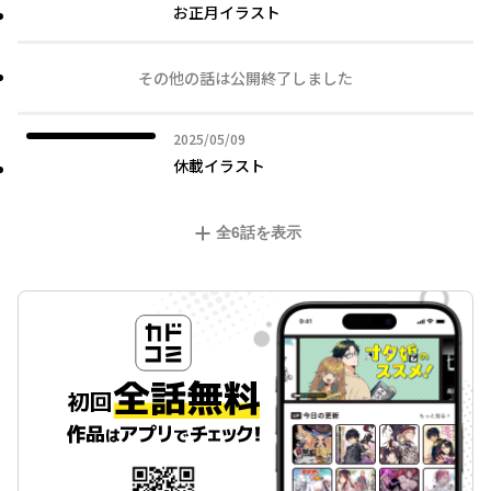
お正月イラスト
その他の話は公開終了しました
2025年05月09日
2025/05/09
休載イラスト
全
6
話を表示