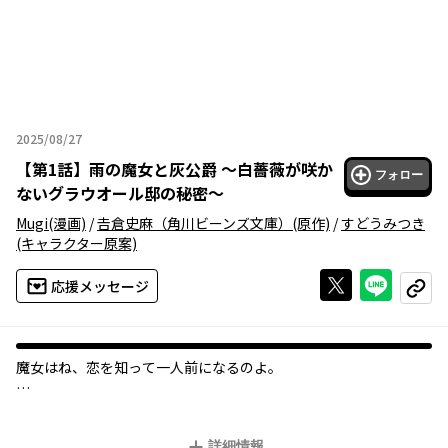
2025/08/27
2025年08月27日
【
第1話
】
雨の魔女と灰公爵 ～白薔薇が咲か
フォロー
ないグラウオール邸の秘密～
Mugi
(漫画)
/
𠮷倉史麻（角川ビーンズ文庫）
(原作)
/
すどうみつき
(キャラクター原案)
Xで投稿する
ライン
応援メッセージ
コピー
魔女はね、恋を知って一人前になるのよ――。
100年前、初代国王を4人の魔女が支えて建国されたアストリット
王国。《雨の魔女》リルは育ての親でもある先代《雨の魔女アレ
詳細情報