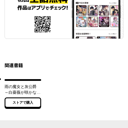
関連書籍
雨の魔女と灰公爵
～白薔薇が咲かない
グラウオール邸の秘
ストアで購入
密～【電子特典付
き】