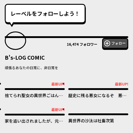
レーベルをフォローしよう！
フォロー
16,474
フォロワー
B's-LOG COMIC
頑張るあなたの日常に、非日常を
最新UP!
最新UP!
最新UP!
最新UP!
捨てられ聖女の異世界ごはん
歴史に残る悪女になるぞ 悪役
旅 隠れスキルでキャンピング
令嬢になるほど王子の溺愛は加
カーを召喚しました
速するようです！
最新UP!
最新UP!
異世界の沙汰は社畜次第
家を追い出されましたが、元気
に暮らしています ~チートな魔
法と前世知識で快適便利なセカ