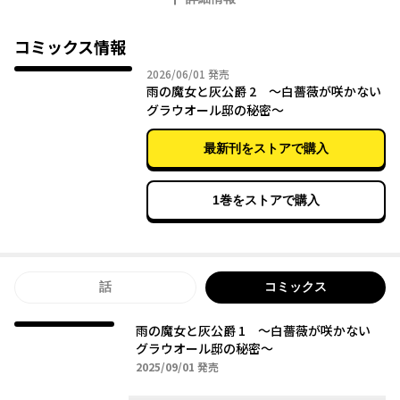
クシア》を亡くし、一人ぼっちで過ごしていた。そんなリルの前
にある日、『灰公爵』ことレオラートが現れて…！？
過去と現在を紡ぐ、魔女の秘密と恋の物語。
コミックス情報
2026年06月01日
2026/06/01
発売
雨の魔女と灰公爵 2 ～白薔薇が咲かない
グラウオール邸の秘密～
最新刊をストアで購入
1巻をストアで購入
話
コミックス
雨の魔女と灰公爵 1 ～白薔薇が咲かない
グラウオール邸の秘密～
2025年09月01日
2025/09/01
発売