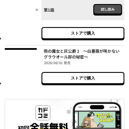
試し読み
第1話
ストアで購入
雨の魔女と灰公爵 2 ～白薔薇が咲かない
グラウオール邸の秘密～
2026年06月01日
2026/06/01
発売
ストアで購入