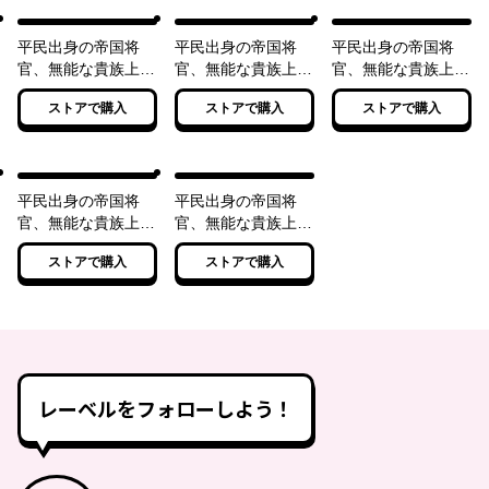
平民出身の帝国将
平民出身の帝国将
平民出身の帝国将
官、無能な貴族上官
官、無能な貴族上官
官、無能な貴族上官
を蹂躙して成り上が
を蹂躙して成り上が
を蹂躙して成り上が
ストアで購入
ストアで購入
ストアで購入
る
る２
る３【電子特別版】
平民出身の帝国将
平民出身の帝国将
官、無能な貴族上官
官、無能な貴族上官
を蹂躙して成り上が
を蹂躙して成り上が
ストアで購入
ストアで購入
る４
る５
レーベルをフォローしよう！