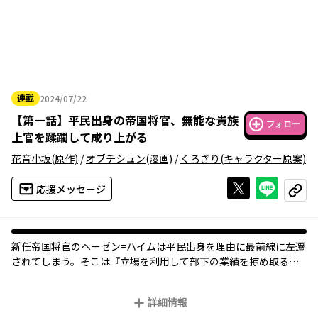
連載
2024/07/22
2024年07月22日
【
第一話
】
平民出身の帝国将官、無能な貴族
フォロー
上官を蹂躙して成り上がる
花音小坂
(原作)
/
オブチシュン
(漫画)
/
くろぎり
(キャラクター原案)
Xで投稿する
ライン
応援メッセージ
コピー
新任帝国将官のヘーゼン=ハイムは平民出身を理由に最前線に左遷
されてしまう。そこは『立場を利用して部下の業績を掠め取るク
ズ上官』『自分より下の人間をイビりまくる性悪部下』『日和見
主義で何もできないトップ』など無能ばかりだった。だが、ヘー
詳細情報
ゼンには前世で培った、最強魔法使いとしての経験と圧倒的実力