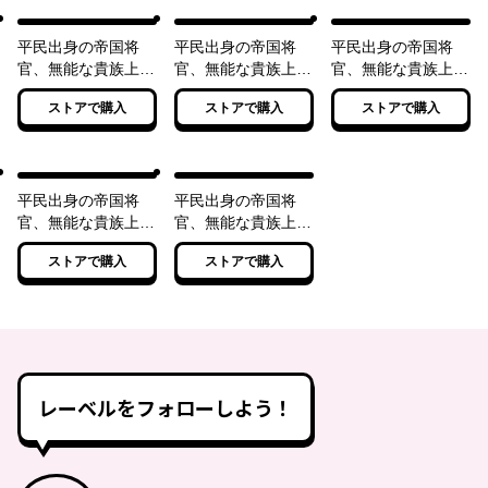
平民出身の帝国将
平民出身の帝国将
平民出身の帝国将
官、無能な貴族上官
官、無能な貴族上官
官、無能な貴族上官
を蹂躙して成り上が
を蹂躙して成り上が
を蹂躙して成り上が
ストアで購入
ストアで購入
ストアで購入
る
る２
る３【電子特別版】
平民出身の帝国将
平民出身の帝国将
官、無能な貴族上官
官、無能な貴族上官
を蹂躙して成り上が
を蹂躙して成り上が
ストアで購入
ストアで購入
る４
る５
レーベルをフォローしよう！