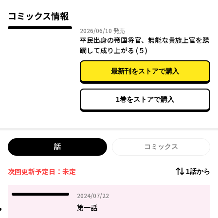
がある。性悪部下は軍法に則り斬殺し、文句を言ってきた上官は
完全論破。天才少女と組んでの敵対民族との和平など、並外れた
コミックス情報
実績を上げてウザい上司を全員ざまぁ！ 悪徳上官を蹂躙する、爽
2026年06月10日
2026/06/10
発売
快成り上がりファンタジー。
平民出身の帝国将官、無能な貴族上官を蹂
躙して成り上がる (５)
最新刊をストアで購入
1巻をストアで購入
話
コミックス
次回更新予定日：未定
1話から
2024年07月22日
2024/07/22
第一話