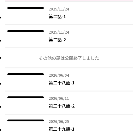
2025年11月24日
2025/11/24
第二話-1
2025年11月24日
2025/11/24
第二話-2
その他の話は公開終了しました
2026年06月04日
2026/06/04
第二十八話-1
2026年06月11日
2026/06/11
第二十八話-2
2026年06月25日
2026/06/25
第二十九話-1