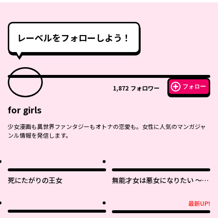
レーベルをフォローしよう！
フォロー
1,872
フォロワー
for girls
少女漫画も異世界ファンタジーもオトナの恋愛も。女性に人気のマンガジャ
ンル情報を発信します。
死にたがりの王女
無能才女は悪女になりたい ～義
妹の身代わりで嫁いだ令嬢、公
爵様の溺愛に気づかない～
最新UP!
最新UP!