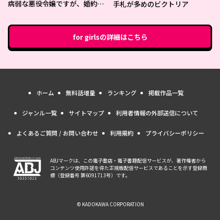
病弱な悪役令嬢ですが、婚約者
手札が多めのビクトリア
が過保護すぎて逃げ出したい(私
たち犬猿の仲でしたよね!?)
for girls
の詳細はこちら
ホーム
無料話増量
ランキング
掲載作品一覧
ジャンル一覧
サイトマップ
利用者情報の外部送信について
よくあるご質問 / お問い合わせ
利用規約
プライバシーポリシー
ABJマークは、この電子書店・電子書籍配信サービスが、著作権者から
コンテンツ使用許諾を得た正規版配信サービスであることを示す登録商
標（登録番号 第6091713号）です。
© KADOKAWA CORPORATION