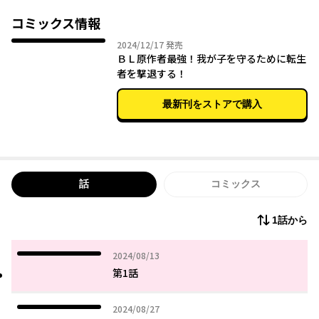
「攻の子爵」と「作中の悪役・伯爵令嬢」のカップリングを布教
する
コミックス情報
自称「伯爵令嬢のファン」とキャラの解釈をめぐり口論となる
2024年12月17日
2024/12/17
発売
も…突然パソコンが漏電して感電死!?
ＢＬ原作者最強！我が子を守るために転生
気がつくと『オッドアイの執事』の受に転生してしまってい
者を撃退する！
た！！
しかもあの「伯爵令嬢のファン」も伯爵令嬢に転生し、攻を落と
最新刊をストアで購入
そうとアプローチを始めている！
自分の作品のカップリングを守るため、作者は転生者撃退に乗り
出すが…！？
話
コミックス
1話から
2024年08月13日
2024/08/13
第1話
2024年08月27日
2024/08/27