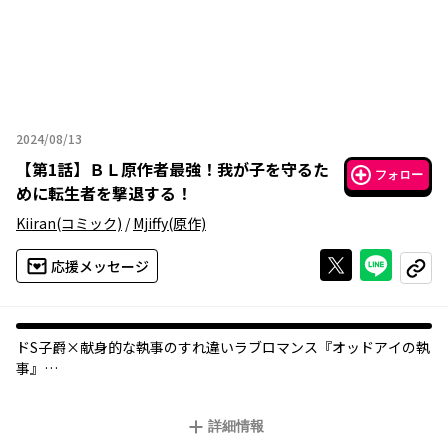
2024/08/13
2024年08月13日
【
第1話
】
ＢＬ原作者最強！我が子を守るた
フォロー
めに転生者を撃退する！
Kiiran
(コミック)
/
Mjiffy
(原作)
Xで投稿する
ライン
応援メッセージ
コピー
ドS子爵×献身的な執事のすれ違いラブロマンス『オッドアイの執
事』――
心血を注いだ己の作品が念願のアニメ化を果たした作者。
ところが喜びもつかの間、ネット上で「受の執事」を叩きまく
詳細情報
り、