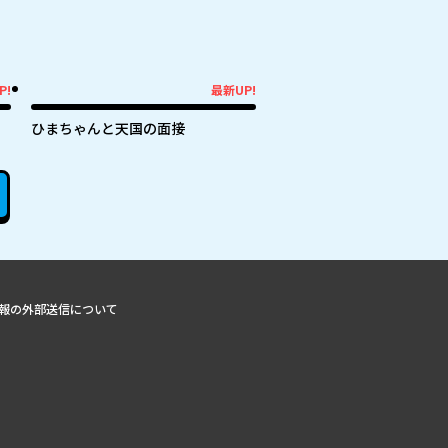
P!
最新UP!
最新UP!
ひまちゃんと天国の面接
報の外部送信について