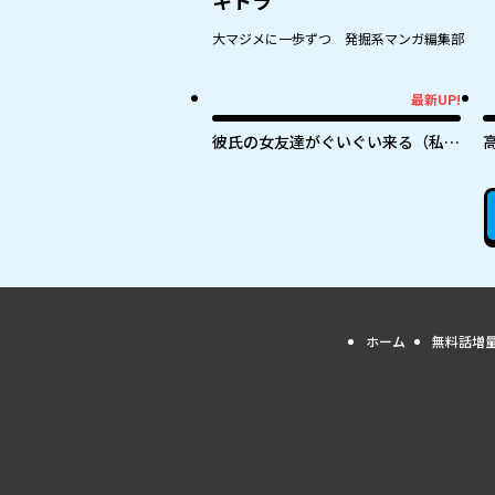
キトラ
大マジメに一歩ずつ 発掘系マンガ編集部
最新UP!
最新UP!
最
彼氏の女友達がぐいぐい来る（私
に）
ホーム
無料話増