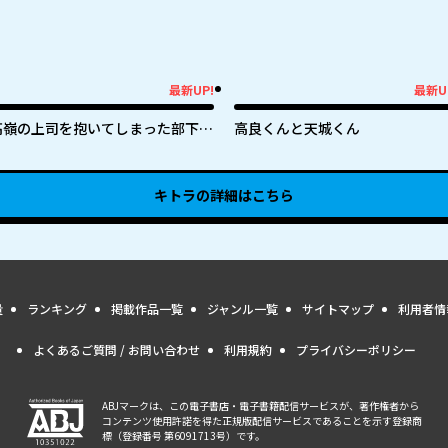
最新UP!
最新U
新UP!
最新UP!
高嶺の上司を抱いてしまった部下の
高良くんと天城くん
話
キトラ
の詳細はこちら
量
ランキング
掲載作品一覧
ジャンル一覧
サイトマップ
利用者情
よくあるご質問 / お問い合わせ
利用規約
プライバシーポリシー
ABJマークは、この電子書店・電子書籍配信サービスが、著作権者から
コンテンツ使用許諾を得た正規版配信サービスであることを示す登録商
標（登録番号 第6091713号）です。