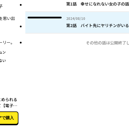
第1話 幸せになれない女の子の
子
を思い出
2024年08月10日
2024/08/10
第2話 バイト先にヤリチンがい
ーリー。
その他の話は公開終了
ュン
ない
07月11日
とめられる
て【電子特
アで購入