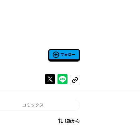
フォロー
Xで投稿する
ラインでシェアする
コピーする
コミックス
1話から