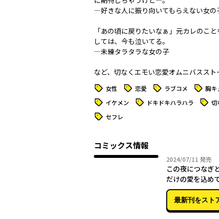
に期待しちゃうけど―。
―好きな人に振り向いてもらえない女の
「あの頃に戻りたいなぁ」元カレのこと
しては、今も泣いてる。
―未練タラタラな女の子
など、切なくエモい恋愛オムニバススト
タグ
タグ
タグ
タグ
女性
恋愛
ラブコメ
胸キ
タグ
タグ
タグ
イケメン
ドキドキハラハラ
切
タグ
セフレ
コミックス情報
2024年
2024/07/11
発売
この夜につなぎ
だけの愛を込め
典付き】
最新刊をスト