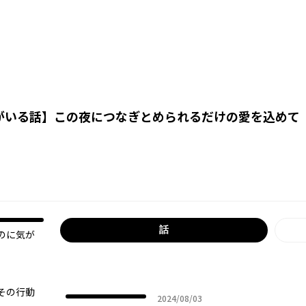
がいる話
】
この夜につなぎとめられるだけの愛を込めて
話
のに気が
その行動
2024年08月03日
2024/08/03