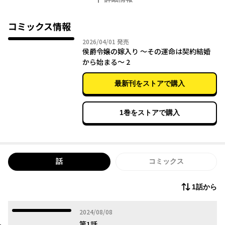
かりの花嫁となることを受け入れた。
敵の多い鷹との生活でも、雛は両親から継いだ教養と感性で困難
コミックス情報
を切り抜ける。
2026年04月01日
2026/04/01
発売
彼女の仕立てた服の噂が社交界に広まると、鷹の事業の助けにも
侯爵令嬢の嫁入り ～その運命は契約結婚
繋がった。雛の賢明な生き方は、凍っていた鷹の心も少しずつ変
から始まる～ 2
えていって――。
最新刊をストアで購入
1巻をストアで購入
話
コミックス
1話から
2024年08月08日
2024/08/08
第1話