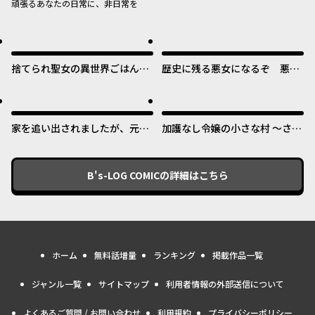
頑張るあなたの日常に、非日常を
捨てられ聖女の異世界ごはん
歴史に残る悪女になるぞ 悪役
旅 隠れスキルでキャンピング
令嬢になるほど王子の溺愛は加
カーを召喚しました
速するようです！
家を追い出されましたが、元気
加護なし令嬢の小さな村 ～さ
に暮らしています ~チートな魔
あ、領地運営を始めましょう！
法と前世知識で快適便利なセカ
～
ンドライフ！~
B's-LOG COMIC
の詳細はこちら
ホーム
無料話増量
ランキング
掲載作品一覧
ジャンル一覧
サイトマップ
利用者情報の外部送信について
よくあるご質問 / お問い合わせ
利用規約
プライバシーポリシー