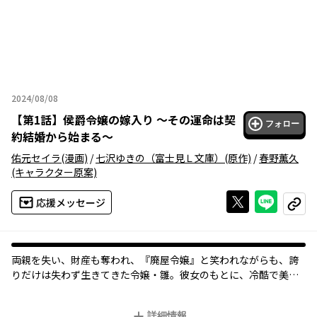
2024/08/08
2024年08月08日
【
第1話
】
侯爵令嬢の嫁入り ～その運命は契
フォロー
約結婚から始まる～
佑元セイラ
(漫画)
/
七沢ゆきの（富士見Ｌ文庫）
(原作)
/
春野薫久
(キャラクター原案)
Xで投稿する
ライン
応援メッセージ
コピー
両親を失い、財産も奪われ、『廃屋令嬢』と笑われながらも、誇
りだけは失わず生きてきた令嬢・雛。彼女のもとに、冷酷で美貌
の実業家・鷹が現れる。自らの復讐のため、家柄を利用させろと
契約婚を申し出る鷹に、雛はある願いの成就を条件として、名ば
詳細情報