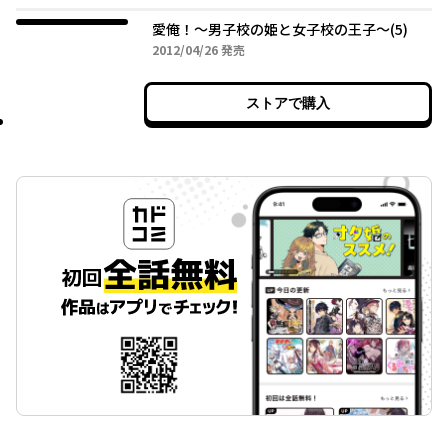
愛俺！～男子校の姫と女子校の王子～(5)
2012年04月26日
2012/04/26
発売
ストアで購入