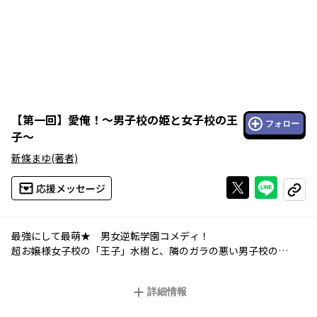
【
第一回
】
愛俺！～男子校の姫と女子校の王
フォロー
子～
新條まゆ
(著者)
Xで投稿する
ライン
応援メッセージ
コピー
最強にして最萌★ 男女逆転学園コメディ！
超お嬢様女子校の「王子」水樹と、隣のガラの悪い男子校の
「姫」秋羅は恋人同士。だが、そんな二人のお付合いが、水樹の
学校で問題に！ そこで秋羅の通う男海山高校は、規律強化を目
詳細情報
指し全寮制となるが…!?