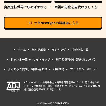
貞操逆転世界で頼めばヤれると
両親の借金を肩代わりしてもら
噂の俺
う条件は日本一可愛い女子高生
と一緒に暮らすことでした。
コミックNewtype
の詳細はこちら
ホーム
無料話増量
ランキング
掲載作品一覧
ジャンル一覧
サイトマップ
利用者情報の外部送信について
よくあるご質問 / お問い合わせ
利用規約
プライバシーポリシー
ABJマークは、この電子書店・電子書籍配信サービスが、著作権者から
コンテンツ使用許諾を得た正規版配信サービスであることを示す登録商
標（登録番号 第6091713号）です。
© KADOKAWA CORPORATION