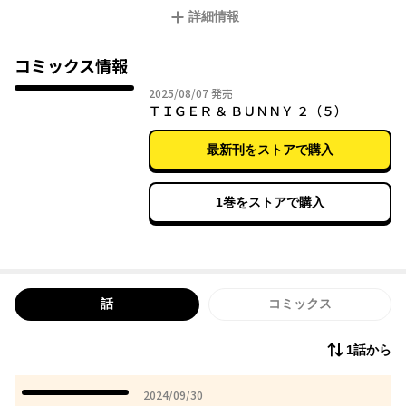
て平和を守る『ヒーロー』が存在する街。 ヒーロー達は、スポン
詳細情報
サーロゴを背負って、企業のイメージアップとヒーローポイント
を獲得するため、事件解決や人命救助に奔走している。その活躍
の模様は人気番組『HERO TV』で中継されており、各々“キング・
コミックス情報
オブ・ヒーロー”を目指し、年間ランキングを争っている。 鏑木・
2025年08月07日
2025/08/07
発売
T・虎徹とバーナビー・ブルックス Jr.は、今日も平和のため、そ
ＴＩＧＥＲ ＆ ＢＵＮＮＹ ２（５）
して所属企業「アポロンメディア」のイメージアップのためにヒ
ーロー活動を続けていた。 シュテルンビルト発祥の“ヒーローシス
最新刊をストアで購入
テム”は、今や世界各地で導入され、ヒーローも増加傾向にあり、
シュテルンビルトにも新たなヒーローが加入。 先輩ヒーローとし
ての活躍も期待される虎徹とバーナビーだが果たして？！
1巻をストアで購入
話
コミックス
1話から
2024年09月30日
2024/09/30