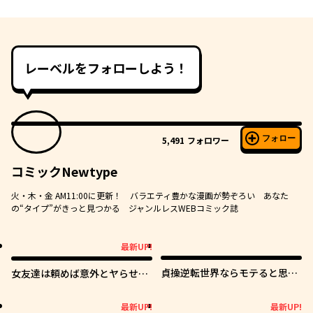
レーベルをフォローしよう！
フォロー
5,491
フォロワー
コミックNewtype
火・木・金 AM11:00に更新！ バラエティ豊かな漫画が勢ぞろい あなた
の“タイプ”がきっと見つかる ジャンルレスWEBコミック誌
最新UP!
最新UP!
貞操逆転世界ならモテると思っ
女友達は頼めば意外とヤらせて
ていたら
くれる
最新UP!
最新UP!
最新UP!
最新UP!