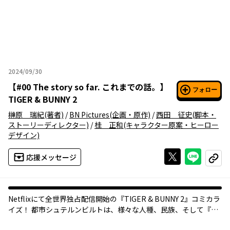
2024/09/30
2024年09月30日
【
#00 The story so far. これまでの話。
】
フォロー
TIGER & BUNNY 2
榊原 瑞紀
(著者)
/
BN Pictures
(企画・原作)
/
西田 征史
(脚本・
ストーリーディレクター)
/
桂 正和
(キャラクター原案・ヒーロー
デザイン)
Xで投稿する
ライン
応援メッセージ
コピー
Netflixにて全世界独占配信開始の『TIGER & BUNNY 2』コミカラ
イズ！ 都市シュテルンビルトは、様々な人種、民族、そして『NE
XT』と呼ばれる特殊能力者が共存し、その『NEXT』能力を使っ