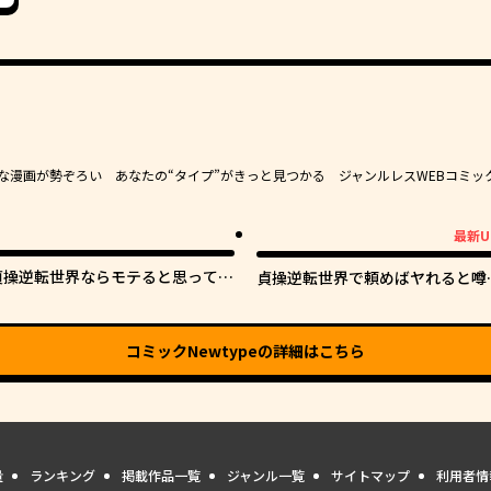
豊かな漫画が勢ぞろい あなたの“タイプ”がきっと見つかる ジャンルレスWEBコミッ
最新U
最新UP!
貞操逆転世界ならモテると思ってい
貞操逆転世界で頼めばヤれると噂
たら
俺
コミックNewtype
の詳細はこちら
量
ランキング
掲載作品一覧
ジャンル一覧
サイトマップ
利用者情