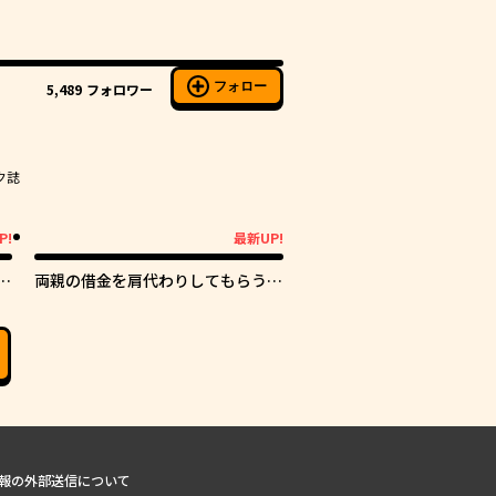
フォロー
5,489
フォロワー
ク誌
P!
最新UP!
最新UP!
の
両親の借金を肩代わりしてもらう条
件は日本一可愛い女子高生と一緒に
暮らすことでした。
報の外部送信について