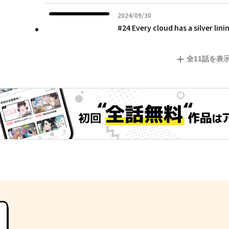
2024年09月30日
2024/09/30
#24 Every cloud has a silv
全
11
話を表