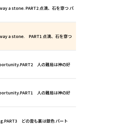
s away a stone. PART2 点滴、石を穿つ パ
s away a stone. PART1 点滴、石を穿つ
’s opportunity.PART2 人の難局は神の好
’s opportunity.PART1 人の難局は神の好
er lining.PART3 どの雲も裏は銀色 パート