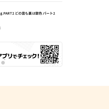
er lining.PART2 どの雲も裏は銀色 パート2
示