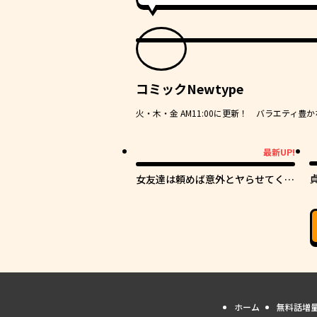
コミックNewtype
火・木・金 AM11:00に更新！ バラエティ
最新UP!
最新UP!
女友達は頼めば意外とヤらせてくれ
る
ホーム
無料話増