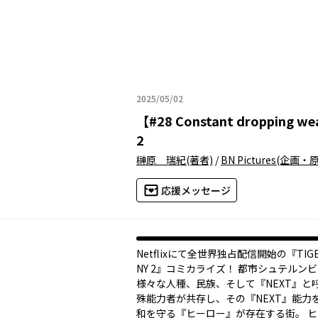
2025/05/02
2025年05月02日
【
#28 Constant dropping
2
榊原 瑞紀
(著者)
/
BN Pictures
(企画・原
応援メッセージ
Netflixにて全世界独占配信開始の『TIGER
NY 2』コミカライズ！ 都市シュテルン
様々な人種、民族、そして『NEXT』と
殊能力者が共存し、その『NEXT』能力
和を守る『ヒーロー』が存在する街。 