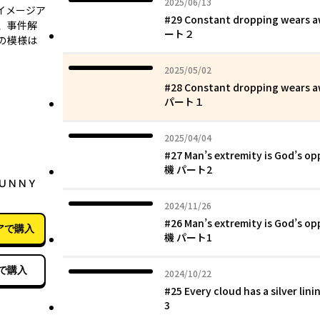
2025年06月13日
2025/06/13
イメージア
#29 Constant dropping wear
、事件解
ート２
の模様は
2025年05月02日
2025/05/02
#28 Constant dropping wear
パート１
2025年04月04日
2025/04/04
#27 Man’s extremity is God
08月07日
機 パート2
ＢＵＮＮＹ
2024年11月26日
2024/11/26
#26 Man’s extremity is God
アで購入
機 パート1
で購入
2024年10月22日
2024/10/22
#25 Every cloud has a silv
3