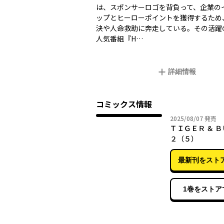
は、スポンサーロゴを背負って、企業の
ップとヒーローポイントを獲得するため
決や人命救助に奔走している。その活躍
人気番組『H…
詳細情報
コミックス情報
2025年
2025/08/07
発売
ＴＩＧＥＲ ＆ 
２（５）
最新刊をスト
1巻をストア