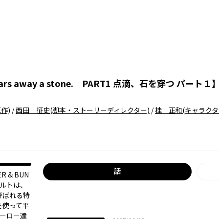
 wears away a stone. PART1 点滴、石を穿つ パート１
作)
/
西田 征史
(脚本・ストーリーディレクター)
/
桂 正和
(キャラク
話
 & BUN
ビルトは、
呼ばれる特
を使って平
ヒーロー達