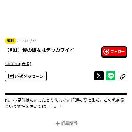
連載
2025/01/27
2025年01月27日
【
#01
】
僕の彼女はデッカワイイ
フォロー
sanorin
(著者)
Xで投稿する
ライン
応援メッセージ
コピー
俺、小見普はたいしたとりえもない普通の高校生だ。この低身長
という個性を除いては……。
それゆえに高校生活にはなんの希望も持っていなかった俺だけ
ど、ひとりのクラスメイトに恋をしてしまった。
詳細情報
その人は男子を含めてクラスで一番高身長な大日方愛純さん。
背筋を伸ばした姿がいつも綺麗なハイスペックな彼女に、あろう