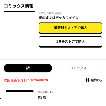
ことか俺は告白してOKをもらってしまう。
コミックス情報
でも身長差で冷やかされたくないから……この恋ちょっとだけ内
2026年04月27日
2026/04/27
発売
緒にしませんか？
僕の彼女はデッカワイイ 3
最新刊をストアで購入
1巻をストアで購入
話
コミックス
次回更新予定日：2026/08/20
1話から
2024年08月15日
2024/08/15
第1話