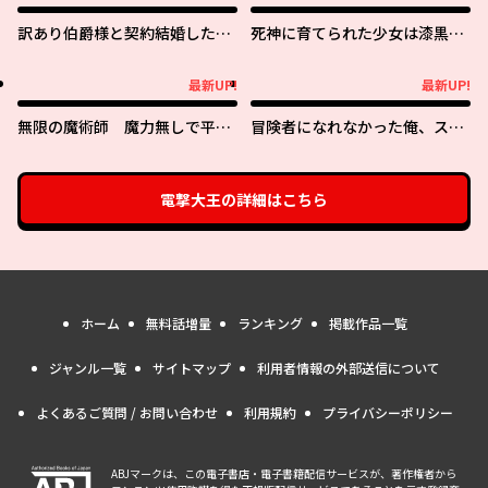
訳あり伯爵様と契約結婚した
死神に育てられた少女は漆黒の
ら、義娘（六歳）の契約母にな
剣を胸に抱く
ってしまいました。
最新UP!
最新UP!
最新UP!
最新UP!
無限の魔術師 魔力無しで平民
冒険者になれなかった俺、スキ
の子と迫害された俺。実は無限
ル「おっぱい矯正」で悩めるあ
の魔力持ち。
の子を人助け!?
電撃大王
の詳細はこちら
ホーム
無料話増量
ランキング
掲載作品一覧
ジャンル一覧
サイトマップ
利用者情報の外部送信について
よくあるご質問 / お問い合わせ
利用規約
プライバシーポリシー
ABJマークは、この電子書店・電子書籍配信サービスが、著作権者から