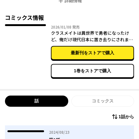
詳細情報
26人の生徒は異世界で勇者になれるよう、スキルやチート能力を
使うことができるステータスを与えられ転移させられる。しかし
その人数は25人――転校したばかりでカウントされていなかった少
コミックス情報
年・伊織修は現代日本に置き去りにされた。
2026年01月08日
2026/01/08
発売
異世界で鍛練し、来る勇者としての戦いに備えるクラスメイトと
クラスメイトは異世界で勇者になったけ
は違い、平和な日本で修は与えられたステータスの研究に没頭す
ど、俺だけ現代日本に置き去りにされまし
る。密かにスキルの性能の試行錯誤をしつつ、その力で時折身の
た（２）
回りの人助けをしていた修だが、いつの間にか世界の組織から狙
最新刊をストアで購入
われるような存在になっていて――？
1巻をストアで購入
話
コミックス
1話から
2024年08月23日
2024/08/23