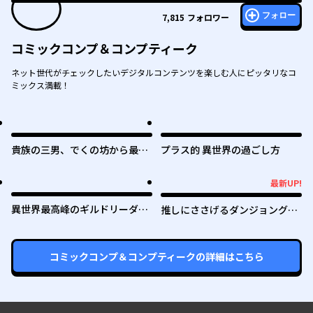
フォロー
7,815
フォロワー
コミックコンプ＆コンプティーク
ネット世代がチェックしたいデジタルコンテンツを楽しむ人にピッタリなコ
ミックス満載！
貴族の三男、でくの坊から最強
プラス的 異世界の過ごし方
魔術士へ。パラメーターを調節
して、すべての魔術を魔改
最新UP!
最新UP!
造！ ～気ままに遊んでいるだ
けなのに、何故か評価が上がっ
異世界最高峰のギルドリーダー
推しにささげるダンジョングル
ていく件について～
～ギルド最弱の僕だけど、ギル
メ ～最強探索者VTuberになる
メン全員の愛が重くてギルドを
～
やめられません～
コミックコンプ＆コンプティーク
の詳細はこちら