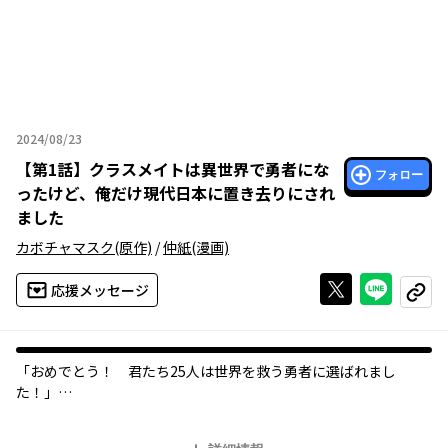
2024/08/23
2024年08月23日
【
第1話
】
クラスメイトは異世界で勇者にな
フォロー
ったけど、俺だけ現代日本に置き去りにされ
ました
カボチャマスク
(原作)
/
仲紙
(漫画)
Xで投稿する
ライン
応援メッセージ
コピー
「おめでとう！ 君たち25人は世界を救う勇者に選ばれまし
た！」
中学3年の夏休み前、突然現れた女神・アシェラによって行われた
クラス単位の異世界転移。