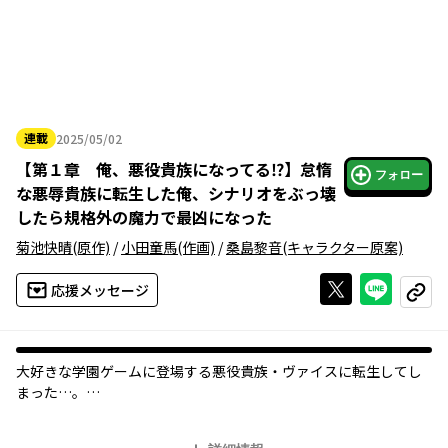
連載
2025/05/02
2025年05月02日
【
第１章 俺、悪役貴族になってる⁉
】
怠惰
フォロー
な悪辱貴族に転生した俺、シナリオをぶっ壊
したら規格外の魔力で最凶になった
菊池快晴
(原作)
/
小田童馬
(作画)
/
桑島黎音
(キャラクター原案)
Xで投稿する
ライン
応援メッセージ
コピー
大好きな学園ゲームに登場する悪役貴族・ヴァイスに転生してし
まった…。
やがてこの身に待ち受けるのは、救いなしの最悪な破滅エンド。
それだけはなんとしてでも回避したい！