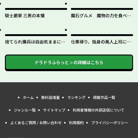
騎士爵家 三男の本懐
魔石グルメ 魔物の力を食べた
オレは最強！
捨てられ傭兵は自由気ままに生
仕事帰り、独身の美人上司に頼
きたい
まれて
ドラドラふらっと♭
の詳細はこちら
ホーム
無料話増量
ランキング
掲載作品一覧
ジャンル一覧
サイトマップ
利用者情報の外部送信について
よくあるご質問 / お問い合わせ
利用規約
プライバシーポリシー