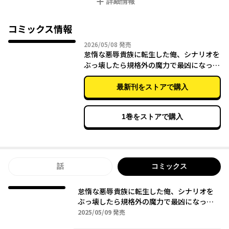
詳細情報
だったらこのゲームの主人公すら遠く及ばない、圧倒的な力を身
につけて最強になるしかない！
コミックス情報
最凶成り上がり異世界学園ファンタジーコミカライズ!!!!
2026年05月08日
2026/05/08
発売
怠惰な悪辱貴族に転生した俺、シナリオを
ぶっ壊したら規格外の魔力で最凶になっ
た Vol.3
最新刊をストアで購入
1巻をストアで購入
話
コミックス
怠惰な悪辱貴族に転生した俺、シナリオを
ぶっ壊したら規格外の魔力で最凶になっ
た Vol.1
2025年05月09日
2025/05/09
発売