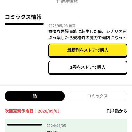
詳細情報
だったらこのゲームの主人公すら遠く及ばない、圧倒的な力を身
につけて最強になるしかない！
コミックス情報
最凶成り上がり異世界学園ファンタジーコミカライズ!!!!
2026年05月08日
2026/05/08
発売
怠惰な悪辱貴族に転生した俺、シナリオを
ぶっ壊したら規格外の魔力で最凶になっ
た Vol.3
最新刊をストアで購入
1巻をストアで購入
話
コミックス
次回更新予定日：2026/09/03
1話から
2024年09月05日
2024/09/05