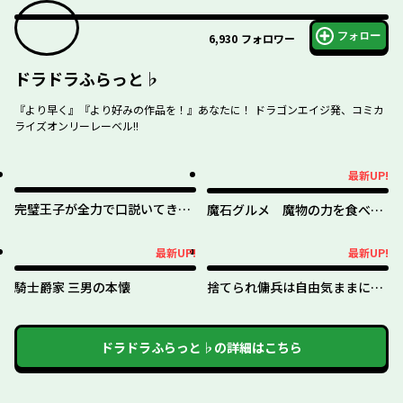
フォロー
6,930
フォロワー
ドラドラふらっと♭
『より早く』『より好みの作品を！』あなたに！ ドラゴンエイジ発、コミカ
ライズオンリーレーベル!!
最新UP!
最新UP!
完璧王子が全力で口説いてきま
魔石グルメ 魔物の力を食べた
す ※呪いによる求愛はご遠慮く
オレは最強！
ださい
最新UP!
最新UP!
最新UP!
最新UP!
騎士爵家 三男の本懐
捨てられ傭兵は自由気ままに生
きたい
ドラドラふらっと♭
の詳細はこちら