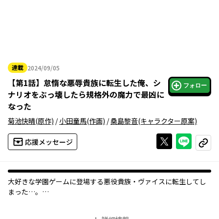
連載
2024/09/05
2024年09月05日
【
第1話
】
怠惰な悪辱貴族に転生した俺、シ
フォロー
ナリオをぶっ壊したら規格外の魔力で最凶に
なった
菊池快晴
(原作)
/
小田童馬
(作画)
/
桑島黎音
(キャラクター原案)
Xで投稿する
ライン
応援メッセージ
コピー
大好きな学園ゲームに登場する悪役貴族・ヴァイスに転生してし
まった…。
やがてこの身に待ち受けるのは、救いなしの最悪な破滅エンド。
それだけはなんとしてでも回避したい！