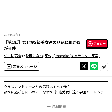
2024/10/11
2024年10月11日
【
第1話
】
なぜかS級美女達の話題に俺があ
フォロー
がる件
ジョN
(著者)
/
脇岡こなつ
(原作)
/
magako
(キャラクター原案)
Xで投稿する
ライン
応援メッセージ
コピー
クラスのマドンナたちの話題はすべて俺？
静かに過ごしたいのに、なぜか《S級美女》達と学園ハーレムラブ
コメに!?
詳細情報