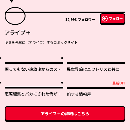
フォロー
12,998
フォロワー
アライブ＋
キミを元気に（アライブ）するコミックサイト
願ってもない追放後からのスロ
異世界旅はニワトリスと共に
ーライフ？ 〜引退したはずが成
り行きで美少女ギャルの師匠に
最新UP!
最新UP!
なったらなぜかめちゃくちゃ懐
かれた〜
窓際編集とバカにされた俺が、
旅する情報屋
双子ＪＫと同居することになっ
た
アライブ＋
の詳細はこちら