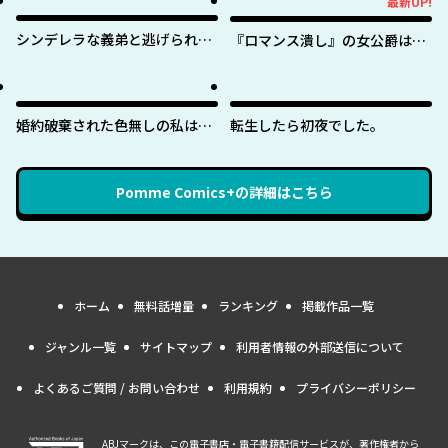
最新UP!
最新UP!
シンデレラな義弟と逃げられな
『ロマンス潰し』の女公爵は第
い私
二王子の執着愛に気付かない
婚約破棄された色無しの私は、
転生したら初夜でした。
淫紋に呪われし英雄の色に染ま
る
Pomme Comics+
の詳細はこちら
ホーム
無料話増量
ランキング
掲載作品一覧
ジャンル一覧
サイトマップ
利用者情報の外部送信について
よくあるご質問 / お問い合わせ
利用規約
プライバシーポリシー
ABJマークは、この電子書店・電子書籍配信サービスが、著作権者から