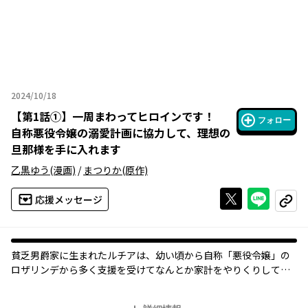
2024/10/18
2024年10月18日
【
第1話①
】
一周まわってヒロインです！
フォロー
自称悪役令嬢の溺愛計画に協力して、理想の
旦那様を手に入れます
乙黒ゆう
(漫画)
/
まつりか
(原作)
Xで投稿する
ライン
応援メッセージ
コピー
貧乏男爵家に生まれたルチアは、幼い頃から自称「悪役令嬢」の
ロザリンデから多く支援を受けてなんとか家計をやりくりしてき
た。ロザリンデのおかげでお金持ち学園に入学できることになっ
たルチアだったが、入学早々妄想激しめで拗れまくったロザリン