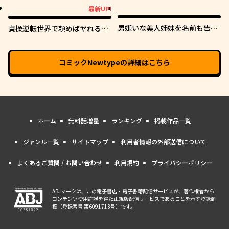
最新UP!
最新UP!
男嫌いな美人姉妹を名前も告げ
貞操逆転世界で頼めばヤれると
ずに助けたら一体どうなる?
噂の俺
コミックNewtype
の詳細はこちら
ホーム
無料話増量
ランキング
掲載作品一覧
ジャンル一覧
サイトマップ
利用者情報の外部送信について
よくあるご質問 / お問い合わせ
利用規約
プライバシーポリシー
ABJマークは、この電子書店・電子書籍配信サービスが、著作権者から
コンテンツ使用許諾を得た正規版配信サービスであることを示す登録商
標（登録番号 第6091713号）です。