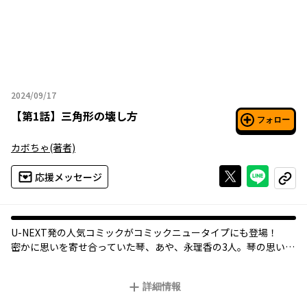
2024/09/17
2024年09月17日
【
第1話
】
三角形の壊し方
フォロー
カボちゃ
(著者)
Xで投稿する
ライン
応援メッセージ
コピー
U-NEXT発の人気コミックがコミックニュータイプにも登場！
密かに思いを寄せ合っていた琴、あや、永理香の3人。琴の思いが
あやに通じたのも束の間、あやは神隠しにあったかのように失踪
してしまう。だが7年後、琴と永理香の前に、あやが当時の姿のま
詳細情報
まで現れて──。