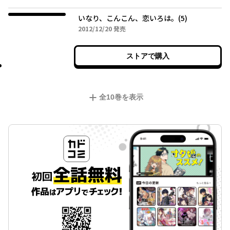
いなり、こんこん、恋いろは。(5)
2012年12月20日
2012/12/20
発売
ストアで購入
全
10
巻を表示