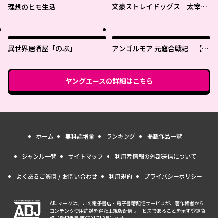
文豪ストレイドッグス 太宰を
理想のヒモ生活
拾った日
異世界居酒屋「のぶ」
アンゴルモア 元寇合戦記 【博
多編】
ヤングエース
の詳細はこちら
ホーム
無料話増量
ランキング
掲載作品一覧
ジャンル一覧
サイトマップ
利用者情報の外部送信について
よくあるご質問 / お問い合わせ
利用規約
プライバシーポリシー
ABJマークは、この電子書店・電子書籍配信サービスが、著作権者から
コンテンツ使用許諾を得た正規版配信サービスであることを示す登録商
標（登録番号 第6091713号）です。