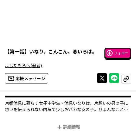
【
第一話
】
いなり、こんこん、恋いろは。
フォロー
よしだもろへ
(著者)
Xで投稿する
ライン
応援メッセージ
コピー
京都伏見に暮らす女子中学生・伏見いなりは、片想いの男の子に
想いを伝えられない内気で少しおバカな女の子。ひょんなことか
ら変身能力を手に入れたいなりの、京都を舞台に繰り広げる波乱
万丈恋模様!?
詳細情報