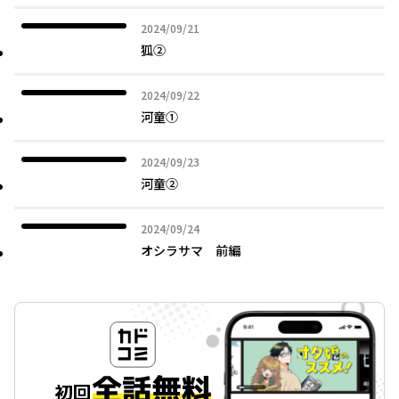
■「おおかみがいた」ーー御犬
2024年09月21日
2024/09/21
『遠野物語』が発刊された明治末期には、ニホンオオカミはすで
狐②
に絶滅していたが、遠野あたりでは御犬と呼んだ狼の話が伝わっ
た。御犬の経立は年を取った狼のことで、特に恐れられた。
2024年09月22日
2024/09/22
なぜ、御犬は滅びることになったのか。人間と自然の関係が失わ
河童①
れ始めた頃の物語。
2024年09月23日
2024/09/23
河童②
2024年09月24日
2024/09/24
オシラサマ 前編