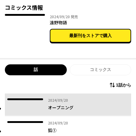
「河童」「狐」「御犬」といった神や妖怪・動物たちの物語を四
コミックス情報
篇結び直し、現代に蘇らせる。
2024年09月20日
2024/09/20
発売
遠野物語
■「馬と花冠」ーーオシラサマ
その昔、ある娘が馬と恋に落ちた。その恋の行方は……？
最新刊をストアで購入
東北地方に古くから伝わるオシラサマ信仰。オシラサマは養蚕の
神、狩りの神、女性の病気の神、よいことやわるいことを知らせ
てくれる神などとして崇められている。その由来の物語。
■「河童の子」ーー河童
ある村の娘が河童の子を生んだ。河童の子の運命は？
話
コミックス
今日でも誕生したばかりの赤ちゃんに関する悲しいニュースが後
を絶たない。子どもの命をどう考えるかは、最も重要な課題であ
1話から
る。現代にまで続く、『遠野物語』が描き出す人間社会の姿。
2024年09月20日
2024/09/20
■「狐は夢」ーー狐
船越にとても仲の良い夫婦がいた。夫の漁師が吉里吉里へ出かけ
オープニング
たが、その帰りが遅くて妻は心配になり……。
その昔、狐は人間に化けて人を騙すと信じられていた。また、思
2024年09月20日
2024/09/20
いが募るとすぐに浮遊してしまう魂の「軽やかさ」を描いた、二
狐①
重に怪しい物語。