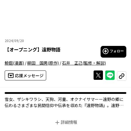
2024/09/20
2024年09月20日
【
オープニング
】
遠野物語
フォロー
鯨庭
(漫画)
/
柳田 国男
(原作)
/
石井 正己
(監修・解説)
Xで投稿する
ライン
応援メッセージ
コピー
雪女、ザシキワラシ、天狗、河童、オクナイサマーー遠野の郷に
伝わるさまざまな民間信仰や伝承を収めた『遠野物語』。遠野地
方出身の佐々木喜善が語り、柳田国男が筆記し、現地での調査を
経て編纂する形で出版された。
詳細情報
日本人の死生観や自然観が凝縮され、「日本民俗学の出発点にな
った」とも称される作品を大胆コミカライズ。「オシラサマ」