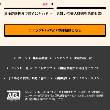
最新UP!
最新UP!
男嫌いな美人姉妹を名前も告げ
貞操逆転世界で頼めばヤれると
ずに助けたら一体どうなる?
噂の俺
コミックNewtype
の詳細はこちら
ホーム
無料話増量
ランキング
掲載作品一覧
ジャンル一覧
サイトマップ
利用者情報の外部送信について
よくあるご質問 / お問い合わせ
利用規約
プライバシーポリシー
ABJマークは、この電子書店・電子書籍配信サービスが、著作権者から
コンテンツ使用許諾を得た正規版配信サービスであることを示す登録商
標（登録番号 第6091713号）です。