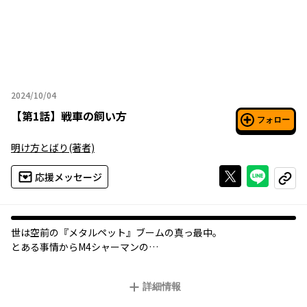
2024/10/04
2024年10月04日
【
第1話
】
戦車の飼い方
フォロー
明け方とばり
(著者)
Xで投稿する
ライン
応援メッセージ
コピー
世は空前の『メタルペット』ブームの真っ最中。
とある事情からM4シャーマンの
世話をする事になった轟は、慣れない
“ふたり暮らし”に苦戦するのだが…。
詳細情報
“一人”と“一両”が織りなす