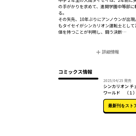
中学２年生の大成タイセイは、2年前に
の手がかりを求めて、進開学園中等部に
る。
その矢先、10年ぶりにアンノウンが出現
もタイセイがシンカリオン運転士として
値を持つことが判明し、闘う決断…
詳細情報
コミックス情報
2025年
2025/04/25
発売
シンカリオン チ
ワールド （１
最新刊をスト