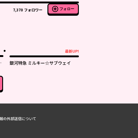
フォロー
7,370
フォロワー
最新UP!
最新UP!
に
銀河特急 ミルキー☆サブウェイ
。
報の外部送信について