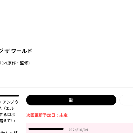
 ザ ワールド
オン
(原作・監修)
話
・アンノウ
A（エル
するロボ
次回更新予定日：未定
備えてい
2024年10月04日
2024/10/04