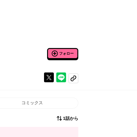
フォロー
Xで投稿する
ラインでシェアする
コピーする
コミックス
1話から