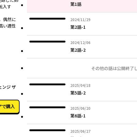
失踪した姉
第1話
転入す
。偶然に
2024年11月29日
2024/11/29
高い適性
第2話-1
2024年12月06日
2024/12/06
第2話-2
その他の話は公開終了
04月25日
2025年04月18日
2025/04/18
ェンジ ザ
第5話-2
）
アで購入
2025年06月20日
2025/06/20
第6話-1
2025年06月27日
2025/06/27