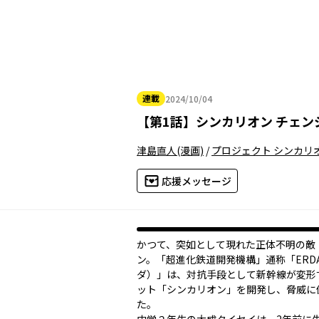
連載
2024/10/04
2024年10月04日
【
第1話
】
シンカリオン チェンジ
津島直人
(漫画)
/
プロジェクト シンカリ
応援メッセージ
かつて、突如として現れた正体不明の敵
ン。「超進化鉄道開発機構」通称「ERD
ダ）」は、対抗手段として新幹線が変形
ット「シンカリオン」を開発し、脅威に
た。