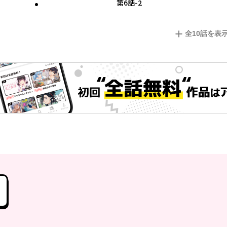
第6話-2
全
10
話を表