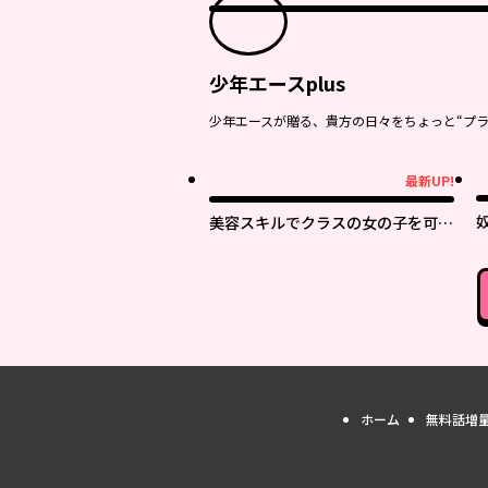
少年エースplus
少年エースが贈る、貴方の日々をちょっと“プラ
最新UP!
最新UP!
美容スキルでクラスの女の子を可愛
くしたい
ホーム
無料話増