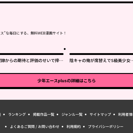
ス”な毎日にする、無料WEB漫画サイト！
奴隷からの期待と評価のせいで搾取
陰キャの俺が席替えでS級美少女
できないのだが
囲まれたら秘密の関係が始まった
少年エースplus
の詳細はこちら
量
ランキング
掲載作品一覧
ジャンル一覧
サイトマップ
利用者情
よくあるご質問 / お問い合わせ
利用規約
プライバシーポリシー