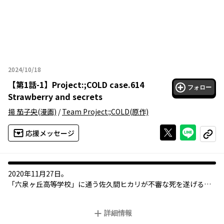
2024/10/18
2024年10月18日
【
第1話-1
】
Project:;COLD case.614
フォロー
Strawberry and secrets
揚 茄子央
(漫画)
/
Team Project:;COLD
(原作)
Xで投稿する
ライン
応援メッセージ
コピー
2020年11月27日。
「六泉ヶ丘高等学校」に通う佐久間ヒカリが不審な死を遂げる。
彼女の所属するバンド「都まんじゅう」のメンバー、森いちご、
青島玲子、岩永静、星野理也、結城奈々乃はヒカリの死の謎を解
詳細情報
き明かそうとするが、それは彼女たちが以前プレイした13日周期