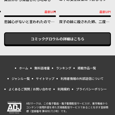
いただけた
なりファンタジーでした。あ
と、負けヒロインどもこっち見
最新UP!
最新UP!
最新UP!
最新UP!
んな。
忠誠心がないと言われたので婚
双子の妹に殺された姉、二度目
約を解消してあげました。
の人生は初恋のイケおじ王弟に
フルベットします！
コミックグロウル
の詳細はこちら
ホーム
無料話増量
ランキング
掲載作品一覧
ジャンル一覧
サイトマップ
利用者情報の外部送信について
よくあるご質問 / お問い合わせ
利用規約
プライバシーポリシー
ABJマークは、この電子書店・電子書籍配信サービスが、著作権者から
コンテンツ使用許諾を得た正規版配信サービスであることを示す登録商
標（登録番号 第6091713号）です。