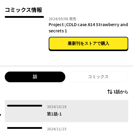
で死の呪いが訪れるという都市伝説をモチーフとした謎解きTRP
Gの「血の人形事件」と酷似しており――。
コミックス情報
現実（リアル）と仮想（バーチャル）が交錯する日常侵食型ARゲ
2024年09月06日
2024/09/06
発売
ームが遂にコミカライズ!!
Project:;COLD case.614 Strawberry and
secrets 1
最新刊をストアで購入
話
コミックス
1話から
2024年10月18日
2024/10/18
第1話-1
2024年11月15日
2024/11/15