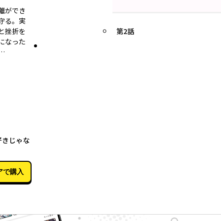
離ができ
守る。実
と挫折を
第2話
になった
…
09月23日
好きじゃな
アで購入