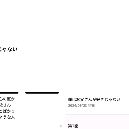
じゃない
心の底か
僕はお父さんが好きじゃない
父さん
2024年09月23日
2024/09/23
発売
とばかり
ような人
第1話