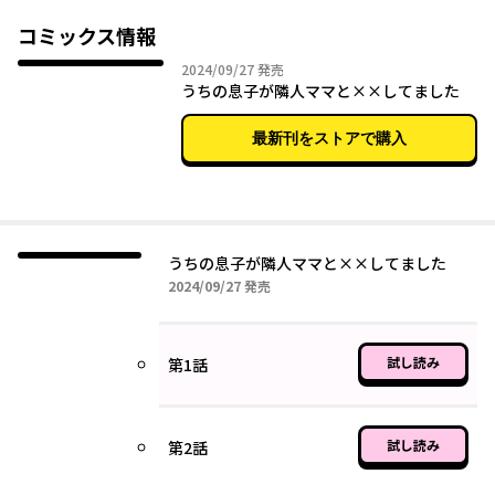
っ越してきたパウエル家が馴染めるようにと、特にマリアに対し
ては自宅に招くなど、交流をはかっていた。さらに中学3年の息子
コミックス情報
は、受験のためマリアに英語を習うようになっていた。そんなあ
2024年09月27日
2024/09/27
発売
る日、息子とマリアが青白い顔で「妊娠した」と言い出す。隣人
うちの息子が隣人ママと××してました
が未成年の息子に手を出していた！？15歳の子が父親に！？サム
はどうなっているの！？とパニックに陥る桐子。しかし事態は妊
最新刊をストアで購入
娠のみにとどまらず、マリア、そしてパウエル一家の、とんでも
ない闇に桐子は足を踏み入れることになる――
うちの息子が隣人ママと××してました
2024年09月27日
2024/09/27
発売
試し読み
第1話
試し読み
第2話