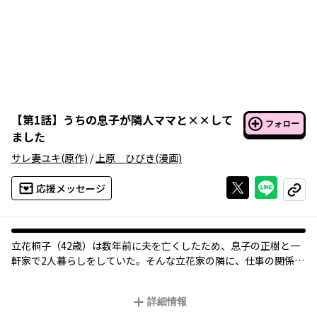
【
第1話
】
うちの息子が隣人ママと××して
フォロー
ました
サレ妻ユキ
(原作)
/
上原 ひびき
(漫画)
Xで投稿する
ライン
応援メッセージ
コピー
立花桐子（42歳）は数年前に夫を亡くしたため、息子の正樹と一
軒家で2人暮らしをしていた。そんな立花家の隣に、仕事の関係で
アメリカから引っ越してきたパウエル一家がやってきた。お隣さ
んは歳の差夫婦で、妻・マリアは24歳、夫・サムが41歳、夫の連
詳細情報
れ子である娘のアンジュが19歳。おせっかいな性格の桐子は、引