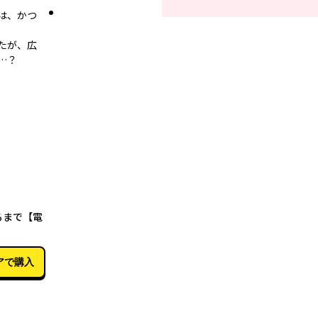
れは、かつ
たが、広
…？
11月01日
るまで【電
アで購入