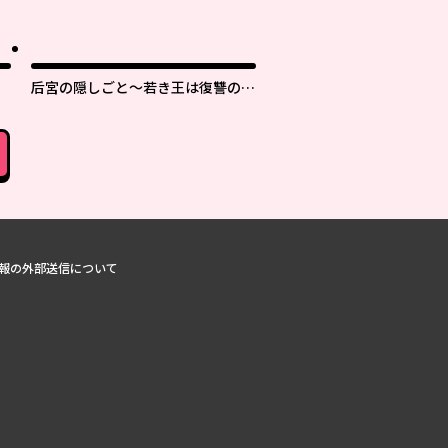
后宮の隠しごと～若き王は復讐の褥
で愛を知る～
報の外部送信について