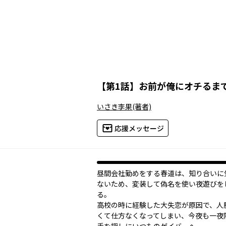
【
第1話
】
お前が俺にオチるま
いさき李果
(著者)
応援メッセージ
昼間会社勤めをする春道は、知り合いに
ないため、変装して偽名を使い夜遊びを
る。
高校の時に経験した大失恋が原因で、人
くて仕方なくなってしまい、今夜も一夜