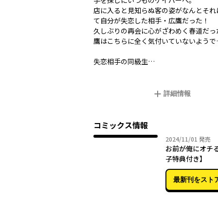
手を探しにいつものゲイバーへ。
店に入ると見知らぬ客の姿が――なんとそ
て自分が失恋した相手・広鷹だった！
久しぶりの再会に心がざわめく春道だっ
鷹はこちらに全く気付いていないようで
失恋相手の同級生…
詳細情報
コミックス情報
2024年
2024/11/01
発売
お前が俺にオチ
子特典付き】
最新刊をスト