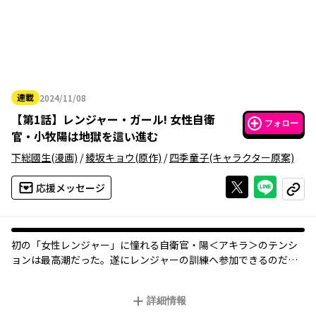
連載
2024/11/08
2024年11月08日
【
第1話
】
レンジャー・ガール! 女性自衛
フォロー
官・小牧陽は地獄を這い進む
下総國生
(漫画)
/
綾坂キョウ
(原作)
/
四季童子
(キャラクター原案)
Xで投稿する
ライン
応援メッセージ
コピー
初の「女性レンジャー」に憧れる自衛官・陽＜アキラ＞のテンシ
ョンは最高潮だった。遂にレンジャーの訓練へ参加できるのだ。
全国の隊員たちの中で８％しか存在しない、正に少数精鋭。だが
そこには９０日間の地獄の訓練が待っていた――。
詳細情報
陽はまるで鉄の女・ミズキとバディを組むことになる。諍いばか