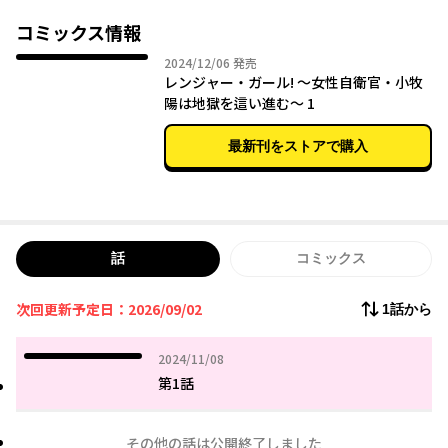
りの二人だが、ミズキにも密かな夢があった。
そんな同期や鬼教官らと共に試練に挑む中、仲間たちは次々に脱
コミックス情報
落していく。皆から思いを託され、陽はレンジャーを目指す
2024年12月06日
2024/12/06
発売
が……!?
レンジャー・ガール! ～女性自衛官・小牧
涙と汗と泥まみれの青春自衛隊ストーリー！
陽は地獄を這い進む～ 1
最新刊をストアで購入
話
コミックス
次回更新予定日：2026/09/02
1話から
2024年11月08日
2024/11/08
第1話
その他の話は公開終了しました