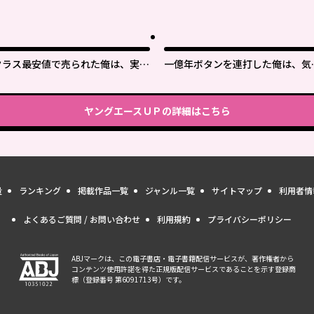
クラス最安値で売られた俺は、実は
一億年ボタンを連打した俺は、気
最強パラメーター
いたら最強になっていた ～落第剣
士の学院無双～
ヤングエースＵＰ
の詳細はこちら
量
ランキング
掲載作品一覧
ジャンル一覧
サイトマップ
利用者情
よくあるご質問 / お問い合わせ
利用規約
プライバシーポリシー
ABJマークは、この電子書店・電子書籍配信サービスが、著作権者から
コンテンツ使用許諾を得た正規版配信サービスであることを示す登録商
標（登録番号 第6091713号）です。