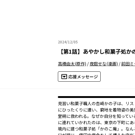
2024/12/05
2024年12月05日
【
第1話
】
あやかし和菓子処か
高橋由太
(原作)
/
夜庭せな
(漫画)
/
前田ミ
応援メッセージ
見習い和菓子職人の杏崎かの子は、リス
にひったくりに遭い、窮地を着物姿の美
堂朔に救われる。なぜか自分を知ってい
に連れていかれたのは、東京の下町にあ
境内に建つ和菓子処「かのこ庵」。なん