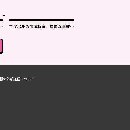
付
平民出身の帝国将官、無能な貴族上
官を蹂躙して成り上がる
報の外部送信について