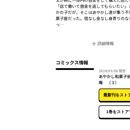
父が朔に一億円の借金をして構えた店だ
「店で働いて借金を返してもらいたい」
かの子だが、そこはあやかし達が集う不
菓子屋だった。宿なし金なし身寄りのな
っ…
詳細情報
コミックス情報
2024年
2024/03/08
発売
あやかし和菓子
庵 （３）
最新刊をスト
1巻をストア