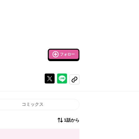
フォロー
Xで投稿する
ラインでシェアする
コピーする
コミックス
1話から