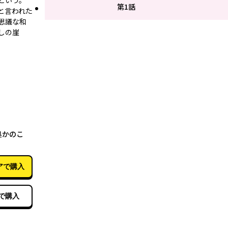
という。
第1話
と言われた
思議な和
しの崖
03月08日
処かのこ
アで購入
で購入