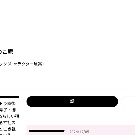
のこ庵
ック
(キャラクター原案)
話
トラ直後
男子・御
るらしい朔
る神社の
と亡き祖
2024年12月05日
2024/12/05