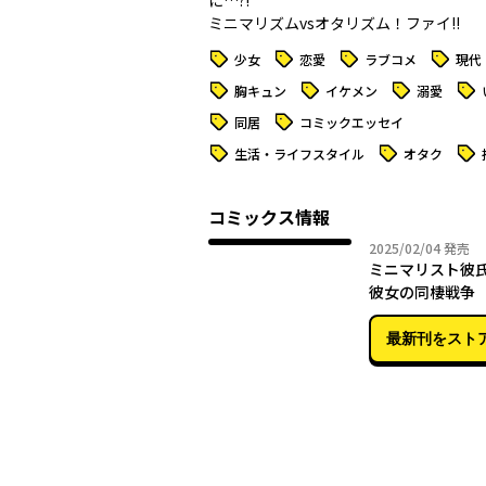
に…?!
ミニマリズムvsオタリズム！ファイ!!
タグ
タグ
タグ
タグ
少女
恋愛
ラブコメ
現代
タグ
タグ
タグ
タグ
胸キュン
イケメン
溺愛
タグ
タグ
同居
コミックエッセイ
タグ
タグ
タグ
生活・ライフスタイル
オタク
コミックス情報
2025年
2025/02/04
発売
ミニマリスト彼
彼女の同棲戦争
最新刊をスト