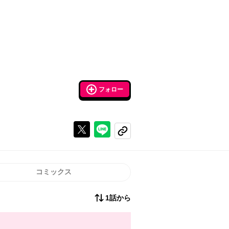
フォロー
Xで投稿する
ラインでシェアする
コピーする
コミックス
1話から