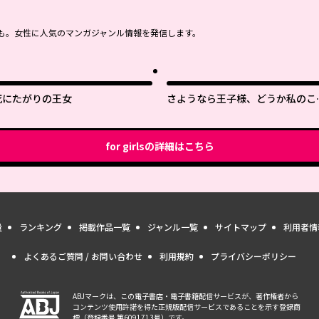
も。女性に人気のマンガジャンル情報を発信します。
死にたがりの王女
さようなら王子様、どうか私のこ
は忘れてください
for girls
の詳細はこちら
量
ランキング
掲載作品一覧
ジャンル一覧
サイトマップ
利用者情
よくあるご質問 / お問い合わせ
利用規約
プライバシーポリシー
ABJマークは、この電子書店・電子書籍配信サービスが、著作権者から
コンテンツ使用許諾を得た正規版配信サービスであることを示す登録商
標（登録番号 第6091713号）です。