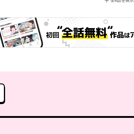
全
6
話を表示