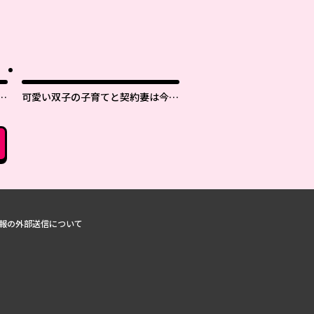
と
可愛い双子の子育てと契約妻は今日
で終了予定です
報の外部送信について