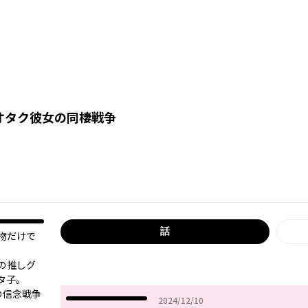
オタク彼女の同棲戦争
話
物だけで
の推しグ
タ子。
の信念戦争
2024年12月10日
2024/12/10