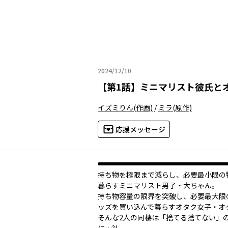
2024/12/10
2024年12月10日
【
第1話
】
ミニマリスト彼氏と
イズミりん
(作画)
/
ミラ
(原作)
応援メッセージ
持ち物を極限まで減らし、必要最小限の
暮らすミニマリスト男子・大ちゃん。
持ち物容量の限界を突破し、必要最大限
ッズを買い込んで暮らすオタク女子・オ
そんな2人の同棲は「捨てる捨てない」