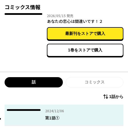
「エルゼ嬢、きみが好きだ。俺と結婚を前提につきあって欲し
コミックス情報
い」
2026年05月15日
2026/05/15
発売
途端にエルゼを口説き始めた騎士に、アタマを抱えるエルゼ。好
あなたの恋心は間違いです！２
きな相手だからこそ、薬の作用による告白に応えるわけにはいか
ない！
最新刊をストアで購入
無口なはずだったのにやたらと甘い口説き文句を饒舌に語りだす
騎士に、エルゼは必死に抗うけれど――。
「受けられません。あなたの気持ちは間違いですから！」
1巻をストアで購入
攻める騎士と逃げたい研究職の女性の恋愛攻防戦！
話
コミックス
1話から
2024年12月06日
2024/12/06
第1話①