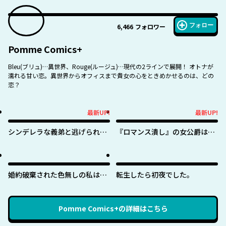
フォロー
6,466
フォロワー
Pomme Comics+
Bleu(ブリュ)…異世界、Rouge(ルージュ)…現代の2ラインで展開！ オトナが
濡れる甘い恋。異世界からオフィスまで貴女の心をときめかせるのは、どの
恋？
最新UP!
最新UP!
最新UP!
最新UP!
シンデレラな義弟と逃げられな
『ロマンス潰し』の女公爵は第
い私
二王子の執着愛に気付かない
婚約破棄された色無しの私は、
転生したら初夜でした。
淫紋に呪われし英雄の色に染ま
る
Pomme Comics+
の詳細はこちら