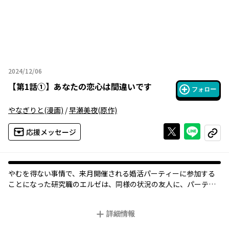
2024/12/06
2024年12月06日
【
第1話①
】
あなたの恋心は間違いです
フォロー
やなぎりと
(漫画)
/
早瀬美夜
(原作)
Xで投稿する
ライン
応援メッセージ
コピー
やむを得ない事情で、来月開催される婚活パーティーに参加する
ことになった研究職のエルゼは、同様の状況の友人に、パーティ
ー前までに片想いの相手に使うからと惚れ薬の製造を依頼され
る。
詳細情報
けれど……完成した惚れ薬をよりにもよって５年越しの片想いの
相手にかけてしまって!?