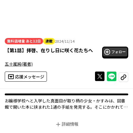
無料話増量
あと12日
連載
2024/11/14
2024年11月14日
【
第1話
】
拝啓、在りし日に咲く花たちへ
フォロー
五十嵐純
(著者)
Xで投稿する
ライン
応援メッセージ
コピー
お嬢様学校へと入学した真面目が取り柄の少女・かすみは、図書
館で開いた本に挟まれた1通の手紙を発見する。そこにかかれてい
た内容は、私とこの本に書かれているような特別な関係になって
ほしい、というものだった……。俊英・五十嵐純が描く、「エ
詳細情報
ス」に魅せられた少女たちの親愛と歴史の物語。