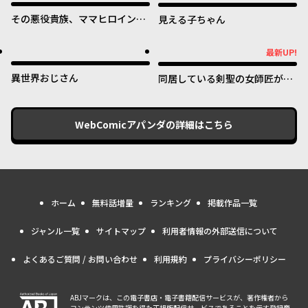
その悪役貴族、ママヒロインが
見える子ちゃん
好きすぎる ～真摯な努力で最強
となり不遇な推しキャラ助けま
最新UP!
最新UP!
くる～
異世界おじさん
同居している剣聖の女師匠が可
愛すぎて毎日幸せです
WebComicアパンダ
の詳細はこちら
ホーム
無料話増量
ランキング
掲載作品一覧
ジャンル一覧
サイトマップ
利用者情報の外部送信について
よくあるご質問 / お問い合わせ
利用規約
プライバシーポリシー
ABJマークは、この電子書店・電子書籍配信サービスが、著作権者から
コンテンツ使用許諾を得た正規版配信サービスであることを示す登録商