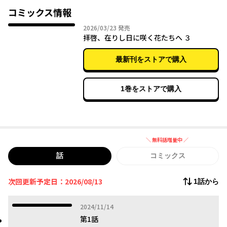
コミックス情報
2026年03月23日
2026/03/23
発売
拝啓、在りし日に咲く花たちへ ３
最新刊をストアで購入
1巻をストアで購入
＼ 無料話増量中 ／
無料話増量中
話
コミックス
次回更新予定日：2026/08/13
1話から
2024年11月14日
2024/11/14
第1話