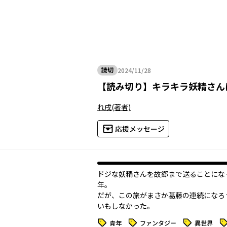
読切
2024/11/28
2024年11月28日
【
読み切り
】
キラキラ妖精さん
れ戌
(著者)
応援メッセージ
ドジな妖精さんを故郷まで送ることにな
年。
だが、この旅がまさか葛藤の連続になろ
いもしなかった――。
タグ
タグ
タグ
タ
青年
ファンタジー
異世界