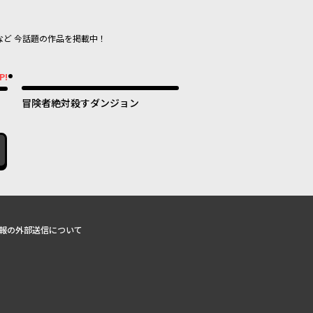
など 今話題の作品を掲載中！
P!
冒険者絶対殺すダンジョン
報の外部送信について