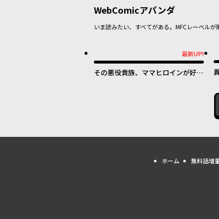
WebComicアパンダ
いま読みたい、すべてがある。MFCレーベルが
最新UP!
最新UP!
その悪役貴族、ママヒロインが好き
すぎる ～真摯な努力で最強となり
不遇な推しキャラ助けまくる～
ホーム
無料話増