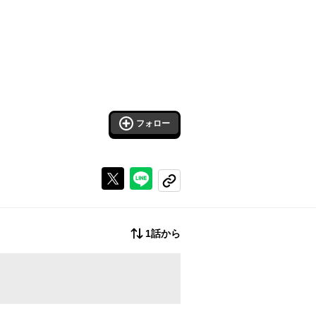
フォロー
Xで投稿する
ラインでシェアする
コピーする
1話から