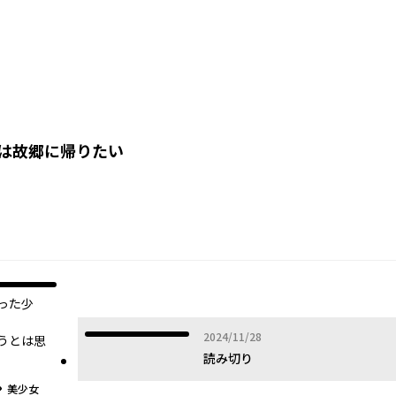
は故郷に帰りたい
った少
2024年11月28日
2024/11/28
うとは思
読み切り
グ
美少女