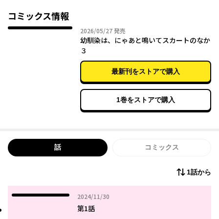
たまたま同じクラスになり、同じ美化委員になったことをきっか
けに牧と仲直りする機会を探る一歌。しかし、牧は彼女と目も合
コミックス情報
わせようとせず……。
2026年05月27日
2026/05/27
発売
幼馴染は、にゃあと鳴いてスカートのなか
そんなある日、一歌の家に突然やってきた牧。
３
「見てほしいものがある」と言いながら彼女が一歌に見せたのは――
頭に生えている猫耳だった!?
最新刊をストアで購入
猫みたいに気ままな幼馴染と
猫好き女子高生が贈る
1巻をストアで購入
ちょっぴり不思議な【呪い】の物語、開演！
話
コミックス
1話から
2024年11月30日
2024/11/30
第1話