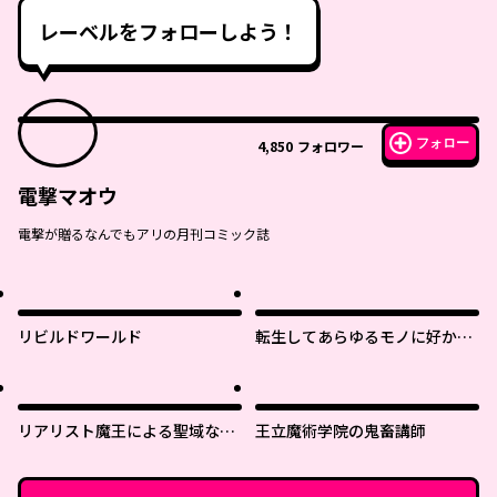
レーベルをフォローしよう！
フォロー
4,850
フォロワー
電撃マオウ
電撃が贈るなんでもアリの月刊コミック誌
リビルドワールド
転生してあらゆるモノに好かれ
ながら異世界で好きな事をして
生きて行く
リアリスト魔王による聖域なき
王立魔術学院の鬼畜講師
異世界改革