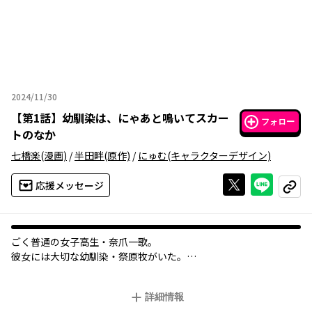
2024/11/30
2024年11月30日
【
第1話
】
幼馴染は、にゃあと鳴いてスカー
フォロー
トのなか
七橋楽
(漫画)
/
半田畔
(原作)
/
にゅむ
(キャラクターデザイン)
Xで投稿する
ライン
応援メッセージ
コピー
ごく普通の女子高生・奈爪一歌。
彼女には大切な幼馴染・祭原牧がいた。
しかし、ワケあって２人は疎遠になり、もう１年以上も話さなく
なっていた。
詳細情報