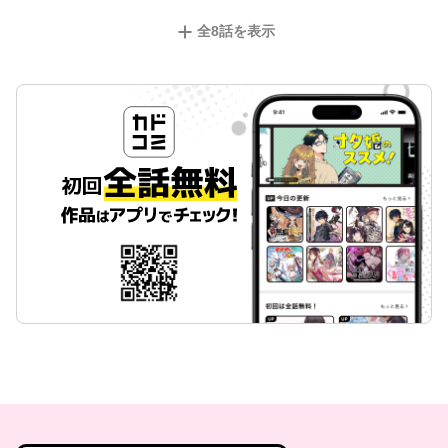
全
8
話を表示