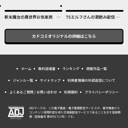
めたのになぜか娘が『氷の令
オリジナル
オリジナル
嬢』化する件～
新米魔女の異世界お気楽旅 ～
TSエルフさんの酒飲み配信 ～
異世界に落ちた元アラフォー社
たくさん飲むからってドワーフ
畜は魔女の弟子を名乗り第二の
じゃないからな!?～
人生を謳歌する～
カドコミオリジナル
の詳細はこちら
ホーム
無料話増量
ランキング
掲載作品一覧
ジャンル一覧
サイトマップ
利用者情報の外部送信について
よくあるご質問 / お問い合わせ
利用規約
プライバシーポリシー
ABJマークは、この電子書店・電子書籍配信サービスが、著作権者から
コンテンツ使用許諾を得た正規版配信サービスであることを示す登録商
標（登録番号 第6091713号）です。