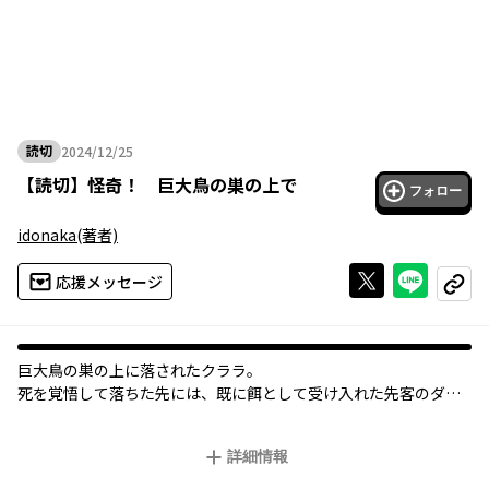
読切
2024/12/25
2024年12月25日
【
読切
】
怪奇！ 巨大鳥の巣の上で
フォロー
idonaka
(著者)
Xで投稿する
ライン
応援メッセージ
コピー
オリジナル
巨大鳥の巣の上に落されたクララ。
死を覚悟して落ちた先には、既に餌として受け入れた先客のダー
ウィネがいた。
「どっちが先に喰われるか賭けません？」
詳細情報
タイムリミットは背後に転がる巨大な卵が孵化するまで。
死が刻々と迫る中、二人は最後まであがくことを決意する！