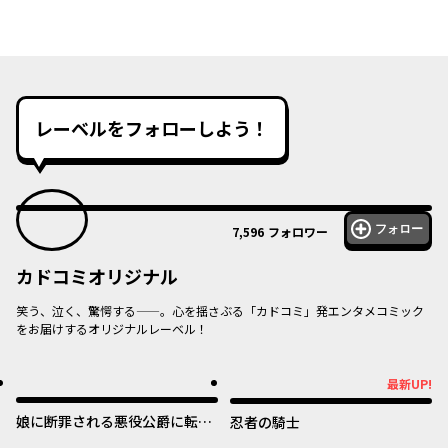
レーベルをフォローしよう！
フォロー
7,596
フォロワー
カドコミオリジナル
笑う、泣く、驚愕する——。心を揺さぶる「カドコミ」発エンタメコミック
をお届けするオリジナルレーベル！
オリジナル
オリジナル
最新UP!
最新UP!
娘に断罪される悪役公爵に転生
忍者の騎士
してました ～悪役ムーブをや