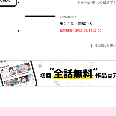
で購入
その他の話は公開終了
2026年05月16日
2026/05/16
第１４話（前編）①
2026年08
配信期限：
2026/08/15 11:00
全
13
話を表