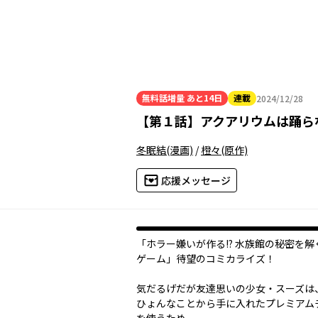
無料話増量
あと14日
連載
2024/12/28
2024年12月28日
【
第１話
】
アクアリウムは踊ら
冬眠結
(漫画)
/
橙々
(原作)
応援メッセージ
「ホラー嫌いが作る!? 水族館の秘密を解
ゲーム」待望のコミカライズ！
気だるげだが友達思いの少女・スーズは
ひょんなことから手に入れたプレミアム