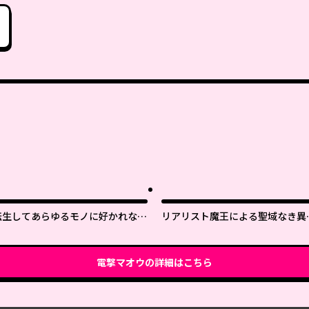
転生してあらゆるモノに好かれなが
リアリスト魔王による聖域なき異
ら異世界で好きな事をして生きて行
界改革
く
電撃マオウ
の詳細はこちら