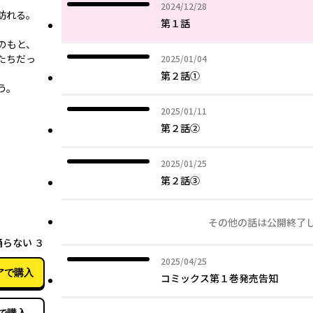
2024年12月28日
2024/12/28
訪れる。
第１話
のもと、
たちだっ
2025年01月04日
2025/01/04
第２話①
う。
2025年01月11日
2025/01/11
第２話②
2025年01月25日
2025/01/25
第２話③
その他の話は公開終了
07月27日
らない ３
2025年04月25日
2025/04/25
アで購入
コミックス第１巻発売告知