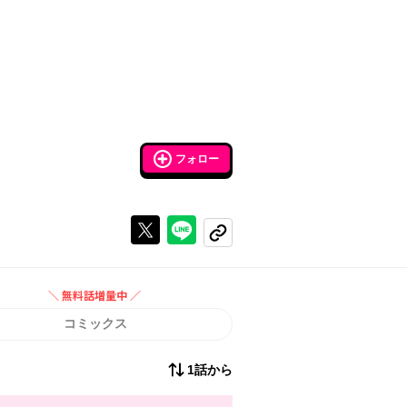
フォロー
Xで投稿する
ラインでシェアする
コピーする
＼ 無料話増量中 ／
無料話増量中
コミックス
1話から