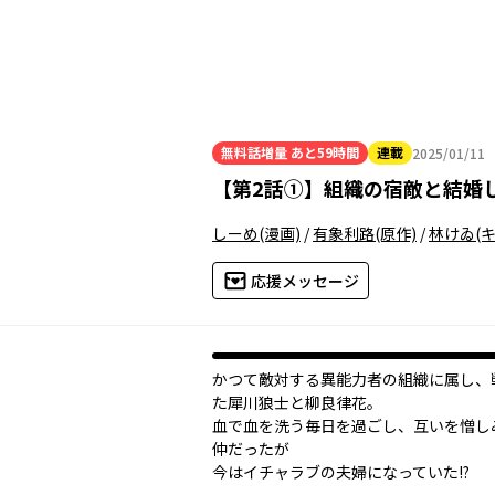
無料話増量
あと59時間
連載
2025/01/11
2025年01月11日
【
第2話①
】
組織の宿敵と結婚
しーめ
(漫画)
/
有象利路
(原作)
/
林けゐ
(
応援メッセージ
かつて敵対する異能力者の組織に属し、
た犀川狼士と柳良律花。
血で血を洗う毎日を過ごし、互いを憎し
仲だったが――
今はイチャラブの夫婦になっていた!?