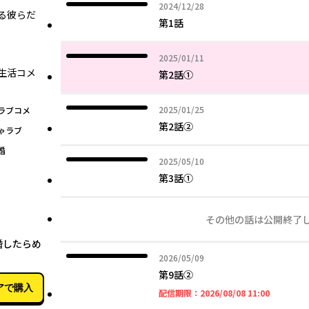
2024年12月28日
2024/12/28
る彼らだ
第1話
2025年01月11日
2025/01/11
生活コメ
第2話①
2025年01月25日
2025/01/25
ラブコメ
第2話②
ゃラブ
婚
2025年05月10日
2025/05/10
第3話①
その他の話は公開終了
07月27日
婚したらめ
2026年05月09日
2026/05/09
第9話➁
アで購入
2026年08
配信期限：
2026/08/08 11:00