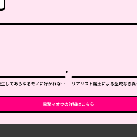
転生してあらゆるモノに好かれなが
リアリスト魔王による聖域なき異
ら異世界で好きな事をして生きて行
界改革
く
電撃マオウ
の詳細はこちら