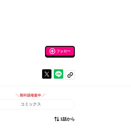
フォロー
Xで投稿する
ラインでシェアする
コピーする
＼ 無料話増量中 ／
無料話増量中
コミックス
1話から