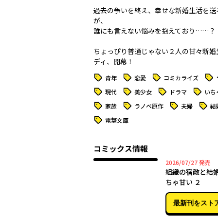
過去の争いを終え、幸せな新婚生活を送
が、
誰にも言えない悩みを抱えており……？
ちょっぴり普通じゃない２人の甘々新婚
ディ、開幕！
タグ
タグ
タグ
タグ
青年
恋愛
コミカライズ
タグ
タグ
タグ
タグ
現代
美少女
ドラマ
いち
タグ
タグ
タグ
タグ
家族
ラノベ原作
夫婦
結
タグ
電撃文庫
コミックス情報
2026年
2026/07/27
発売
組織の宿敵と結
ちゃ甘い ２
最新刊をスト