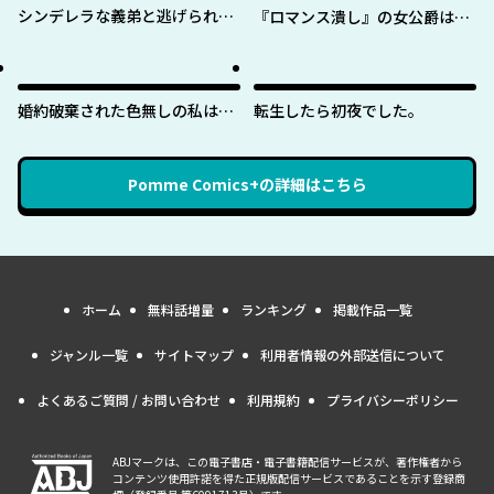
シンデレラな義弟と逃げられな
『ロマンス潰し』の女公爵は第
い私
二王子の執着愛に気付かない
婚約破棄された色無しの私は、
転生したら初夜でした。
淫紋に呪われし英雄の色に染ま
る
Pomme Comics+
の詳細はこちら
ホーム
無料話増量
ランキング
掲載作品一覧
ジャンル一覧
サイトマップ
利用者情報の外部送信について
よくあるご質問 / お問い合わせ
利用規約
プライバシーポリシー
ABJマークは、この電子書店・電子書籍配信サービスが、著作権者から
コンテンツ使用許諾を得た正規版配信サービスであることを示す登録商