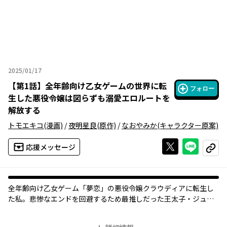
2025/01/17
2025年01月17日
【
第1話
】
全年齢向け乙女ゲームの世界に転
フォロー
生した悪役令嬢は図らずも溺愛エロルートを
解放する
トモエキコ
(漫画)
/
夜明星良
(原作)
/
なおやみか
(キャラクター原案)
Xで投稿する
ライン
応援メッセージ
コピー
全年齢向け乙女ゲーム「夢恋」の悪役令嬢クラウディアに転生し
た私。悲惨なエンドを回避するため最推しだった王太子・ジュリ
アス様との婚約は泣く泣く諦めたのに、なぜか夢の中に殿下が現
われて突然のベロチュー！？ 夢なのになんだかすごくリアル