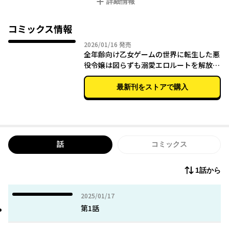
詳細情報
で……。それから毎日ジュリアス様が夢の中であれこれえっちな
ことを仕掛けてきてーーー！
夢の中で快楽堕ちさせようとしてくる最推しの王太子と、それか
コミックス情報
ら逃げたい悪役令嬢。夢×リアルのラブゲームスタート！
2026年01月16日
2026/01/16
発売
全年齢向け乙女ゲームの世界に転生した悪
役令嬢は図らずも溺愛エロルートを解放す
る 1
最新刊をストアで購入
話
コミックス
1話から
2025年01月17日
2025/01/17
第1話