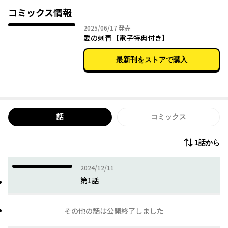
愛助のミステリアスな魅力と、胸に刻まれた"過去の恋愛の痕
コミックス情報
跡"に強く惹かれていく尚紀。
2025年06月17日
2025/06/17
発売
愛の刺青【電子特典付き】
過去の恋に囚われる彫り師×平凡な自分を変えたいノンケリーマ
ン
最新刊をストアで購入
切なく甘美なオトナの恋愛がここに––。
話
コミックス
1話から
2024年12月11日
2024/12/11
第1話
その他の話は公開終了しました