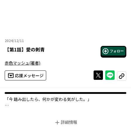
2024/12/11
2024年12月11日
【
第1話
】
愛の刺青
フォロー
赤色マッシュ
(著者)
Xで投稿する
ライン
応援メッセージ
コピー
「今 踏み出したら、何かが変わる気がした。」
ただ過ぎていく"つまらない"毎日に嫌気のさしていた尚紀。ある
日、婚約者に「つまらない」とフラれたことをキッカケに さらに
詳細情報
その想いを強くする。そんな時、偶然通りかかったタトゥースタ
ジオで彫り師の愛助に出会う。