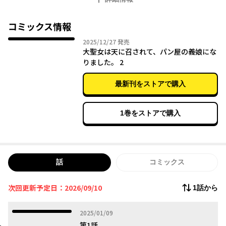
正体を隠して弟子入りしていたところ、そのパン屋の息子がなん
と、自分の元近衛！！？？
さらに、元婚約者の王太子の側近が、大聖女毒殺犯の捜査のため
コミックス情報
に大神殿への潜入を依頼してきて……！？
2025年12月27日
2025/12/27
発売
無自覚に元大聖女の能力を発揮しつつ、犯人捜しの合間においし
大聖女は天に召されて、パン屋の義娘にな
いパン作りに励みます♪
りました。 2
最新刊をストアで購入
1巻をストアで購入
話
コミックス
次回更新予定日：2026/09/10
1話から
2025年01月09日
2025/01/09
第1話