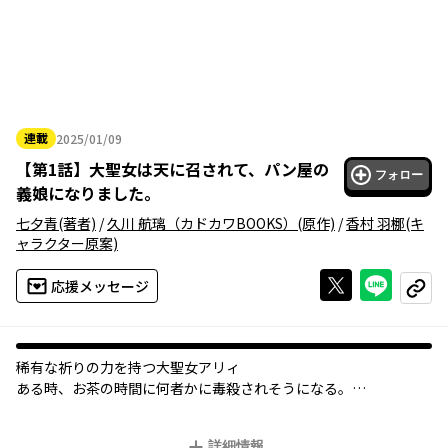
連載
2025/01/09
2025年01月09日
【
第1話
】
大聖女は天に召されて、パン屋の
フォロー
義娘になりました。
七夕青
(著者)
/
久川 航璃（カドカワBOOKS）
(原作)
/
香村 羽梛
(キ
ャラクター原案)
Xで投稿する
ライン
応援メッセージ
コピー
稀有な祈りの力を持つ大聖女アリィ――
ある時、お茶の時間に何者かに毒殺されそうになる。
ならば、いっそ死んだことにして、ずっと憧れていたパン屋にな
りたい！！とこっそりジョブチェンジし、
詳細情報