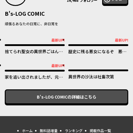
16,468
フォロワー
B's-LOG COMIC
頑張るあなたの日常に、非日常を
最新UP!
最新UP!
最新UP!
最新UP!
捨てられ聖女の異世界ごはん
歴史に残る悪女になるぞ 悪役
旅 隠れスキルでキャンピング
令嬢になるほど王子の溺愛は加
カーを召喚しました
速するようです！
最新UP!
最新UP!
異世界の沙汰は社畜次第
家を追い出されましたが、元気
に暮らしています ~チートな魔
法と前世知識で快適便利なセカ
ンドライフ！~
B's-LOG COMIC
の詳細はこちら
ホーム
無料話増量
ランキング
掲載作品一覧