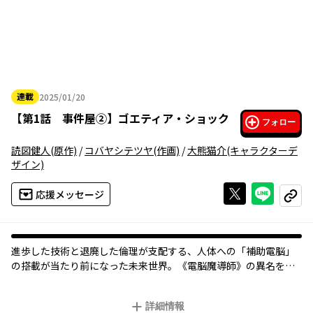
連載
2025/01/20
2025年01月20日
【
第1話 事件屋②
】
ゴエティア・ショック
フォロー
読図健人
(原作)
/
コバヤシテツヤ
(作画)
/
大熊猫介
(キャラクターデ
ザイン)
Xで投稿する
ライン
応援メッセージ
コピー
進歩した技術と退廃した倫理が支配する、人体への「補助電脳」
の搭載が当たり前になった未来世界。《電脳魔導師》の異名を持
つ美少女探偵アリシア・アークライトは、電脳すら操るハッキン
グ能力と稀有な身体能力で、依頼人たちの望みを叶えていく。彼
詳細情報
女が挑む事件の先に待ち受けるものとは――。