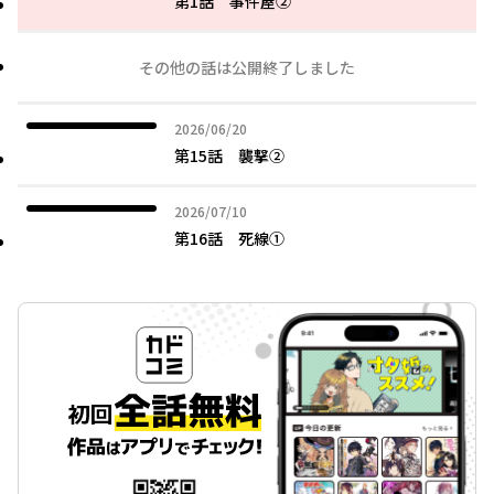
第1話 事件屋②
その他の話は公開終了しました
2026年06月20日
2026/06/20
第15話 襲撃②
2026年07月10日
2026/07/10
第16話 死線①