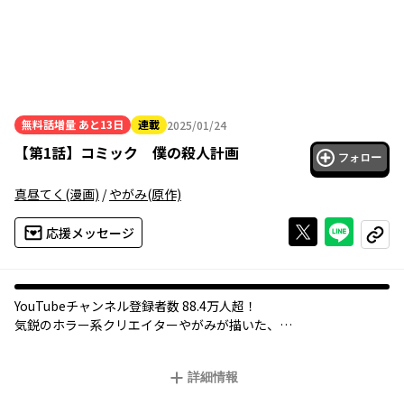
無料話増量
あと13日
連載
2025/01/24
2025年01月24日
【
第1話
】
コミック 僕の殺人計画
フォロー
真昼てく
(漫画)
/
やがみ
(原作)
Xで投稿する
ライン
応援メッセージ
コピー
オリジナル
YouTubeチャンネル登録者数 88.4万人超！
気鋭のホラー系クリエイターやがみが描いた、
天才編集者と殺人鬼作家による究極の頭脳戦作品――『僕の殺人計
画』
詳細情報
それを、緻密で繊細、そして圧倒的画力を誇る、
奇才真昼てくによって完璧にコミカライズ。