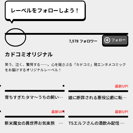
レーベルをフォローしよう！
フォロー
7,578
フォロワー
カドコミオリジナル
笑う、泣く、驚愕する——。心を揺さぶる「カドコミ」発エンタメコミック
をお届けするオリジナルレーベル！
オリジナル
オリジナル
最新UP!
最新UP!
育ちすぎたタマ～うちの飼い猫
娘に断罪される悪役公爵に転生
が世界最強になりました！？～
してました ～悪役ムーブをや
めたのになぜか娘が『氷の令
オリジナル
オリジナル
最新UP!
最新UP!
最新UP!
最新UP!
嬢』化する件～
新米魔女の異世界お気楽旅 ～
TSエルフさんの酒飲み配信 ～
異世界に落ちた元アラフォー社
たくさん飲むからってドワーフ