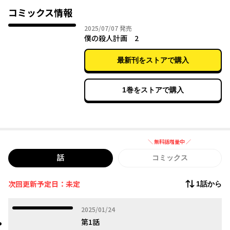
アナタは世紀の傑作を目の当たりにする！
コミックス情報
2025年07月07日
2025/07/07
発売
僕の殺人計画 2
最新刊をストアで購入
1巻をストアで購入
＼ 無料話増量中 ／
無料話増量中
話
コミックス
次回更新予定日：未定
1話から
2025年01月24日
2025/01/24
第1話