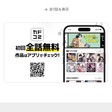
全
7
話を表示