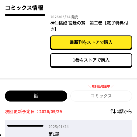
コミックス情報
2026年03月24日
2026/03/24
発売
神仙桃娘 宮廷の贄 第二巻【電子特典付
き】
最新刊をストアで購入
1巻をストアで購入
＼ 無料話増量中 ／
無料話増量中
話
コミックス
次回更新予定日：2026/09/29
1話から
2025年01月24日
2025/01/24
第1話