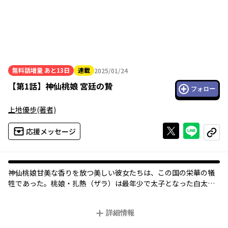
無料話増量
あと13日
連載
2025/01/24
2025年01月24日
【
第1話
】
神仙桃娘 宮廷の贄
フォロー
上地優歩
(著者)
Xで投稿する
ライン
応援メッセージ
コピー
神仙桃娘――甘美な香りを放つ美しい彼女たちは、この国の栄華の犠
牲であった。桃娘・扎熱（ザラ）は最年少で太子となった白太
子・子晶（ズーヂン）の桃娘。生餌と太子、禁断の恋の物語！
詳細情報