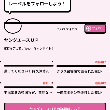
レーベルをフォローしよう！
フォロー
7,773
フォロワー
ヤングエースＵＰ
気持ちアガる、Webコミックサイト！
最新UP!
最新UP!
帰ってください！ 阿久津さん
クラス最安値で売られた俺は、
実は最強パラメーター
最新UP!
最新UP!
最新UP!
最新UP!
平民出身の帝国将官、無能な貴
一億年ボタンを連打した俺は、
族上官を蹂躙して成り上がる
気付いたら最強になっていた ～
落第剣士の学院無双～
ヤングエースＵＰ
の詳細はこちら