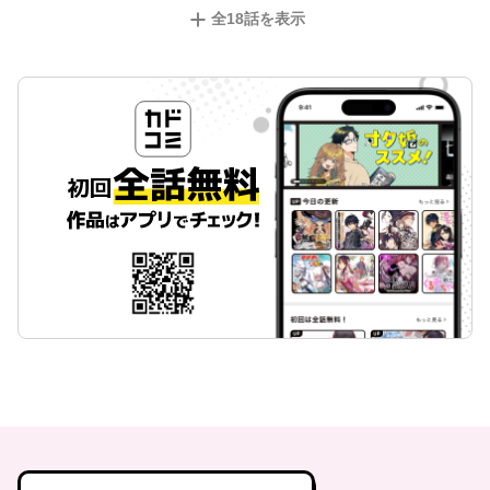
全
18
話を表示