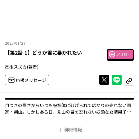
2025/01/27
2025年01月27日
【
第2話-1
】
どうか君に暴かれたい
フォロー
星樹スズカ
(著者)
Xで投稿する
ライン
応援メッセージ
コピー
目つきの悪さからいつも被写体に逃げられてばかりの売れない画
家・剣山。しかしある日、剣山の目を恐れない妖艶な女装男子の
英恵が現れる。倒れているところを助けた縁で、同居すること
に。彼はまさに〈理想の被写体〉であった――。
詳細情報
妖艶な女装男子×大正ロマン×恋愛譚!!