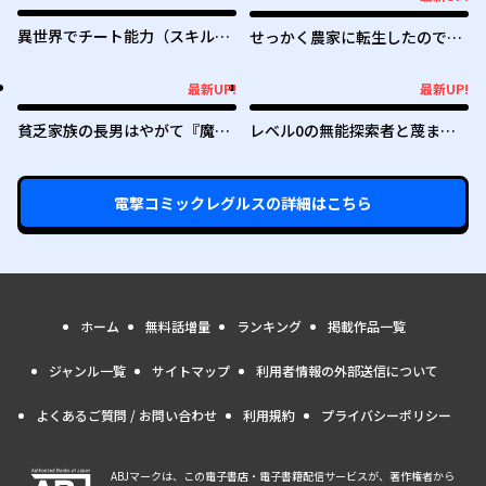
最新UP!
異世界でチート能力（スキル）
せっかく農家に転生したので勇
を手にした俺は、現実世界をも
者は目指しません
無双する ～レベルアップは人生
最新UP!
最新UP!
最新UP!
最新UP!
を変えた～
貧乏家族の長男はやがて『魔
レベル0の無能探索者と蔑まれ
王』に成り上がる
ても実は世界最強です ～探索ラ
ンキング1位は謎の人～
電撃コミックレグルス
の詳細はこちら
ホーム
無料話増量
ランキング
掲載作品一覧
ジャンル一覧
サイトマップ
利用者情報の外部送信について
よくあるご質問 / お問い合わせ
利用規約
プライバシーポリシー
ABJマークは、この電子書店・電子書籍配信サービスが、著作権者から