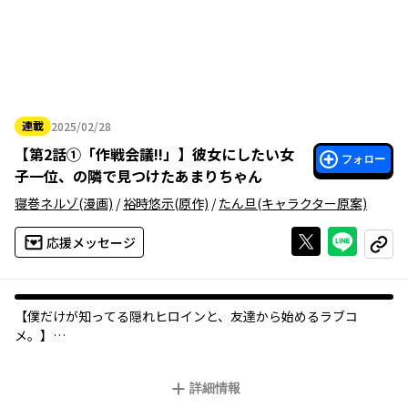
連載
2025/02/28
2025年02月28日
【
第2話①「作戦会議!!」
】
彼女にしたい女
フォロー
子一位、の隣で見つけたあまりちゃん
寝巻ネルゾ
(漫画)
/
裕時悠示
(原作)
/
たん旦
(キャラクター原案)
Xで投稿する
ライン
応援メッセージ
コピー
【僕だけが知ってる隠れヒロインと、友達から始めるラブコ
メ。】
いいヤツだけど地味すぎる…そんな茂木福助は、クラス1の美少女
詳細情報
こと呉羽結愛にひそかに憧れを抱いていた。