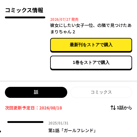
しかし結愛と噂になっているのは、親友でバスケ部エースの藤崎
勇星。
コミックス情報
親友の陰に埋もれるモブな自分に落ち込む福助が見つけたのは、
2026年07月27日
2026/07/27
発売
結愛の陰に隠れて目立たない、もうひとりの超可愛い女の子・薄
彼女にしたい女子一位、の隣で見つけたあ
葉あまりで――？
まりちゃん 2
「わ、わたしと、おともだちになってくれませんか？」
最新刊をストアで購入
同じ境遇を持つ福助とあまりは、一緒に“ふつうになる”練習を始
めることに――？
1巻をストアで購入
話
コミックス
次回更新予定日：2026/08/18
1話から
2025年01月31日
2025/01/31
第1話「ガールフレンド」