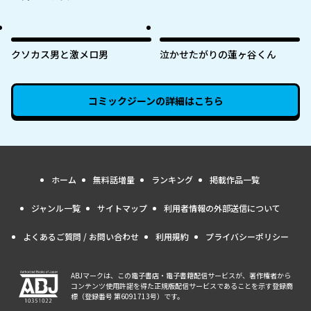
家』 ～うっかり魔法使いになっ
た私の店に筆頭文官様がくつろ
ぎに来ます～
クソカス男と激メロ男
泣かせたがりの蓮ヶ谷くん
コミックジーン
の詳細はこちら
ホーム
無料話増量
ランキング
掲載作品一覧
ジャンル一覧
サイトマップ
利用者情報の外部送信について
よくあるご質問 / お問い合わせ
利用規約
プライバシーポリシー
ABJマークは、この電子書店・電子書籍配信サービスが、著作権者から
コンテンツ使用許諾を得た正規版配信サービスであることを示す登録商
標（登録番号 第6091713号）です。