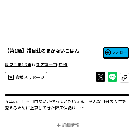
【
第1話
】
猫目荘のまかないごはん
フォロー
夏見こま
(漫画)
/
伽古屋圭市
(原作)
Xで投稿する
ライン
応援メッセージ
コピー
５年前、何不自由ないが空っぽともいえる、そんな自分の人生を
変えるために上京してきた降矢伊緒は、
友人に紹介され、ここ「猫目荘」で暮らすことになった。
「猫目荘」は古い建物だが、格安の家賃とふたりの男性大家が作
詳細情報
るまかないが魅力の下宿屋だ。
伊緒はここで新しい生活を始めることを決心したものの、