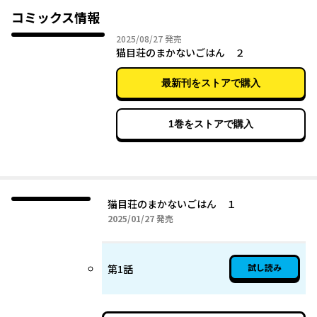
個性的な住人たちとの、まるで家族のような距離感やはじめての
コミックス情報
経験には少し不安を覚えていた。
2025年08月27日
2025/08/27
発売
しかしそんな中、伊緒にある転機が訪れて…？
猫目荘のまかないごはん ２
美味しいごはんと、あたたかい人のぬくもり――。
最新刊をストアで購入
自らを見つめなおす、すべての人に贈りたい物語！
1巻をストアで購入
猫目荘のまかないごはん １
2025年01月27日
2025/01/27
発売
試し読み
第1話