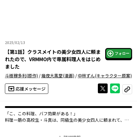
2025/02/13
2025年02月13日
【
第1話
】
クラスメイトの美少女四人に頼ま
フォロー
れたので、VRMMO内で専属料理人をはじめ
ました
斗樹稼多利
(原作)
/
幾夜大黒堂
(漫画)
/
中林ずん
(キャラクター原案)
Xで投稿する
ライン
応援メッセージ
コピー
「こ、この料理、バフ効果がある！」
料理一筋の高校生・斗真は、同級生の美少女四人に頼まれて、激
マズ料理が基本の新作VRMMOゲームで彼女たちの専属料理人をは
じめることに!?