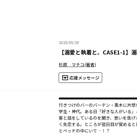
2025/05/29
2025年05月29日
【
溺愛と執着と。CASE1-1
】
溺
杉原 マチコ
(著者)
応援メッセージ
行きつけのバーのバーテン・黒木に片想
学生・神代。ある日「好きな人がいる」
客と話をしているのを聞き、思いを告げ
く失恋する。ところが翌日目が覚めると
とベッドの中にいて…！？