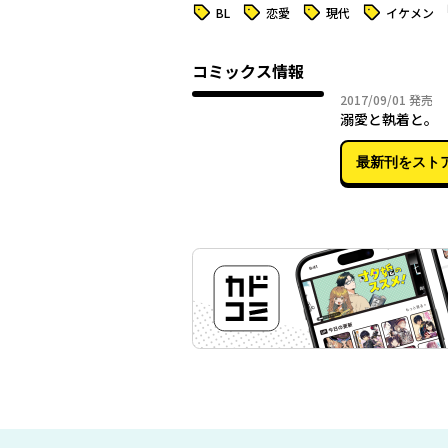
タグ
タグ
タグ
タグ
BL
恋愛
現代
イケメン
コミックス情報
2017年
2017/09/01
発売
溺愛と執着と。
最新刊をスト