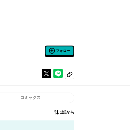
フォロー
Xで投稿する
ラインでシェアする
コピーする
コミックス
1話から