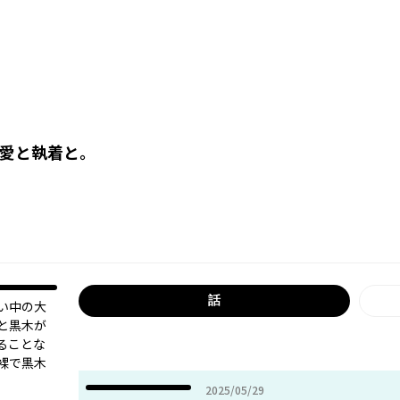
愛と執着と。
話
い中の大
と黒木が
ることな
裸で黒木
2025年05月29日
2025/05/29