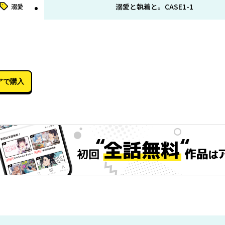
タグ
溺愛と執着と。CASE1-1
溺愛
09月01日
アで購入